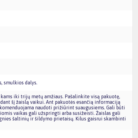
, smulkios dalys.
dant šį žaislą vaikui. Ant pakuotės esančią informaciją
omenduojama naudoti prižiūrint suaugusiems. Gali būti
iomis vaikas gali užspringti arba susižeisti. Žaislas gali
gnies šaltinių ir šildymo prietaisų. Kilus gaisrui skambinti