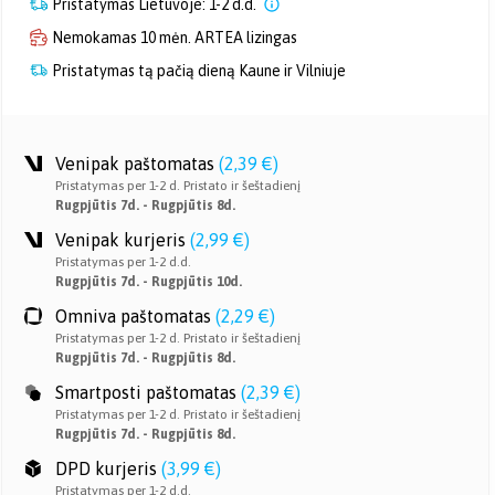
Pristatymas Lietuvoje: 1-2 d.d.
Nemokamas 10 mėn. ARTEA lizingas
Pristatymas tą pačią dieną Kaune ir Vilniuje
Venipak paštomatas
(
2,39 €
)
Pristatymas per 1-2 d. Pristato ir šeštadienį
Rugpjūtis 7d. - Rugpjūtis 8d.
Venipak kurjeris
(
2,99 €
)
Pristatymas per 1-2 d.d.
Rugpjūtis 7d. - Rugpjūtis 10d.
Omniva paštomatas
(
2,29 €
)
Pristatymas per 1-2 d. Pristato ir šeštadienį
Rugpjūtis 7d. - Rugpjūtis 8d.
Smartposti paštomatas
(
2,39 €
)
Pristatymas per 1-2 d. Pristato ir šeštadienį
Rugpjūtis 7d. - Rugpjūtis 8d.
DPD kurjeris
(
3,99 €
)
Pristatymas per 1-2 d.d.