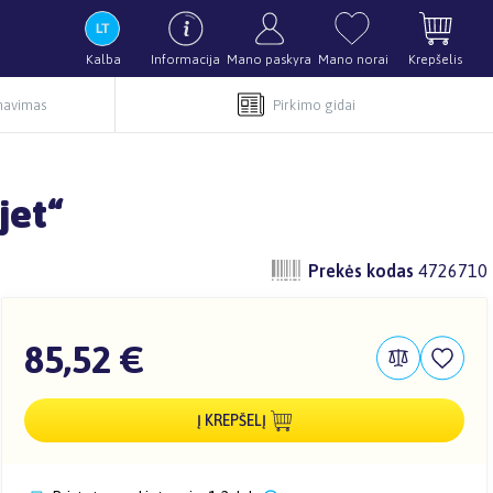
Kalba
Informacija
Mano paskyra
Mano norai
Krepšelis
rnavimas
Pirkimo gidai
jet“
Prekės kodas
4726710
85,52 €
Į KREPŠELĮ