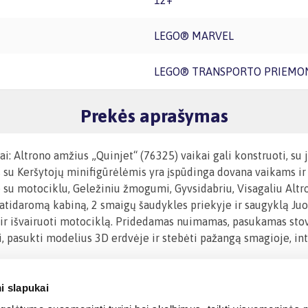
12+
LEGO® MARVEL
LEGO® TRANSPORTO PRIEMON
Prekės aprašymas
: Altrono amžius „Quinjet“ (76325) vaikai gali konstruoti, su ju
s su Keršytojų minifigūrėlėmis yra įspūdinga dovana vaikams 
 su motociklu, Geležiniu žmogumi, Gyvsidabriu, Visagaliu Altro
ri atidaromą kabiną, 2 smaigų šaudykles priekyje ir saugyklą Ju
ti ir išvairuoti motociklą. Pridedamas nuimamas, pasukamas stov
ti, pasukti modelius 3D erdvėje ir stebėti pažangą smagioje, i
i slapukai