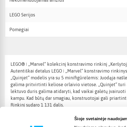
Rekomenduojamas amžius
LEGO Serijos
Pomėgiai
LEGO® ǀ „Marvel“ kolekcinį konstravimo rinkinį „Keršytojai
Autentiškai detalus LEGO ǀ „Marvel“ konstravimo rinkiny
„Quinjet“ modelis yra su 5 minifigūrėlėmis: Juodąja našle
galima pritvirtinti keliose orlaivio vietose. „Quinjet“ tu
lėktuvo duris galima atidaryti, kad vaikai galėtų įvairuo
kampu. Kad būtų dar smagiau, konstruotojai gali priartin
Rinkinį sudaro 1 131 dalis.
Šioje svetainėje naudojam