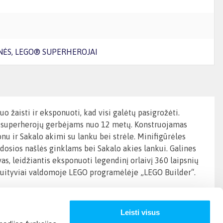
ĖS, LEGO® SUPERHEROJAI
o žaisti ir eksponuoti, kad visi galėtų pasigrožėti.
ir superherojų gerbėjams nuo 12 metų. Konstruojamas
nu ir Sakalo akimi su lanku bei strėle. Minifigūrėles
odosios našlės ginklams bei Sakalo akies lankui. Galines
as, leidžiantis eksponuoti legendinį orlaivį 360 laipsnių
ntuityviai valdomoje LEGO programėlėje „LEGO Builder“.
Leisti visus