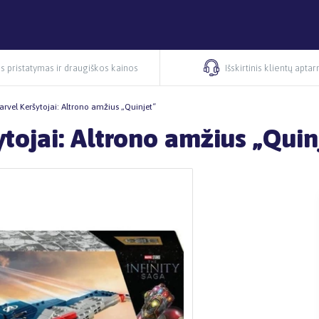
s pristatymas ir draugiškos kainos
Išskirtinis klientų apta
rvel Keršytojai: Altrono amžius „Quinjet“
tojai: Altrono amžius „Quin