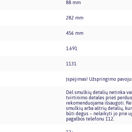
88 mm
282 mm
456 mm
1.691
1131
Įspėjimas! Užspringimo pavojus
Dėl smulkių detalių netinka vaikams iki trijų metų amžiaus. Pašalinkite visą pakuotę,
tvirtinimo detales prieš perduo
rekomenduojama išsaugoti. Rek
smulkių arba aštrių detalių, kur
būti degus – nelaikyti jo prie u
pagalbos telefonu 112.