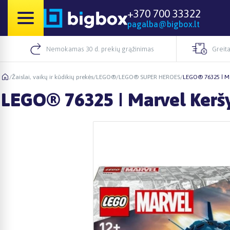
+370 700 33322
pagalba@bigbox.lt
Nemokamas 30 d. prekių grąžinimas
Greita
/
Žaislai, vaikų ir kūdikių prekės
/
LEGO®
/
LEGO® SUPER HEROES
/
LEGO® 76325 ǀ Ma
LEGO® 76325 ǀ Marvel Keršy