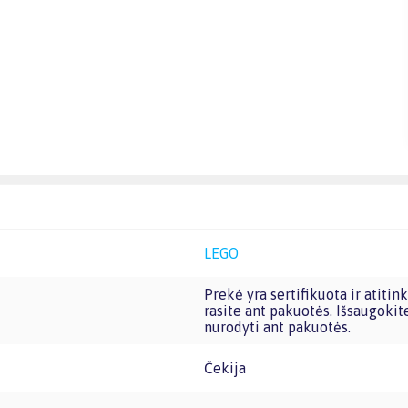
LEGO
Prekė yra sertifikuota ir atitinka Europos Sąjungos reikalavimus žaislams. CE žymą
rasite ant pakuotės. Išsaugokit
nurodyti ant pakuotės.
Čekija