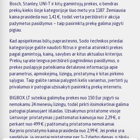
Bosch, Stanley, UNI-T ir kitų gamintojų prekės, o bendras
prekių kiekis šioje kategorijoje šiuo metu yra 1187. Žemiausia
kaina prasideda nuo 1,41 €, todėl verta peržiūrėti ir akcija
pažymėtus pasiūlymus – taip pasirinktą prekę galima įsigyti
pigiau.
Kad apsipirkimas būtų paprastesnis, Sodo technikos priedai
kategorijoje galite naudoti filtrus ir greitai atsirinkti prekes
pagal gamintoją, kainą, savybes ar kitus aktualius kriterijus.
Prekių sąraše lengva peržiūrėti pagrindinius pasiūlymus, o
prekės puslapyje pateikiama detalesnė informacija apie
parametrus, apmokėjimą, lizingą, pristatymą ir kitas pirkimo
sąlygas. Taip galite ramiai palyginti kelis variantus, įvertinti jų
privalumus ir patogiai užsisakyti pasirinktą prekę internetu.
BIGBOX.LT suteikia galimybę prekes nuo 150 Eur įsigyti su
nemokamu 24 mėnesių lizingu, todėl pirkti išsimokėtinai galima
patogiai planuojant išlaidas. Užsakymus pristatome visoje
Lietuvoje: pristatymas į paštomatus kainuoja nuo 2,29 €, o
perkant nuo 499 € į paštomatą pristatoma nemokamai.
Kurjerio pristatymo kaina prasideda nuo 2,99 €. Jei prekė yra
sandėlyje, ją įprastai pristatome per 1–2 darbo dienas, o tikslų