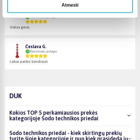
Atmesti
Aleksej M.
Patvirtintas pirkėjas
Viskas gerai.
Česlava G.
Patvirtintas pirkėjas
Labai patiko bendrauti
DUK
Kokios TOP 5 perkamiausios prekės
kategorijoje Sodo technikos priedai
Sodo technikos priedai - kiek skirtingų prekių
turite šioje kategorijoje ir nuo kiek prasideda jų