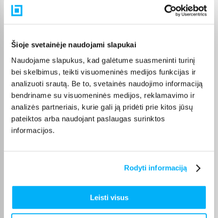
terminą visada rasite konkrečios prekės puslapyje.
Pasirinkę tinkamą prekę iš Sodo technikos priedai kategorijos,
galite rinktis jums patogiausią gavimo būdą: pristatymą į
paštomatą, kurjeriu arba atsiėmimą BIGBOX.LT biure Kaune.
Šioje svetainėje naudojami slapukai
Naudojame slapukus, kad galėtume suasmeninti turinį
bei skelbimus, teikti visuomeninės medijos funkcijas ir
analizuoti srautą. Be to, svetainės naudojimo informaciją
bendriname su visuomeninės medijos, reklamavimo ir
Pirkėjų atsiliepimai apie prekes
analizės partneriais, kurie gali ją pridėti prie kitos jūsų
pateiktos arba naudojant paslaugas surinktos
informacijos.
Lina M.
Patvirtintas pirkėjas
Viskas puiku!
Rodyti informaciją
nerijus p.
Patvirtintas pirkėjas
Leisti visus
Viskas kaip žadėta 👍