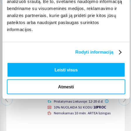
analizuoti srautą. Be to, svetainės naudojimo informaciją
Pristatymas Lietuvoje: 1-2 d.d.
KONSULTACIJA
ir spec. kainos Tau
Yra sandėlyje
bendriname su visuomeninės medijos, reklamavimo ir
Nemokamas 24 mėn. ARTEA lizingas
analizės partneriais, kurie gali ją pridėti prie kitos jūsų
Gauk konsultaciją ir specialią kainą
pateiktos arba naudojant paslaugas surinktos
KONSULTACIJA ir spec. kainos Tau
informacijos.
Didžiausios NUOLAIDOS
Rodyti informaciją
Lauko žaidimų namelis Smoby Life Pretty
Leisti visus
10% NUOLAIDA
SU KODU
10PROC
141,04 €
Atmesti
Pristatymas Lietuvoje: 12-20 d.d.
10% NUOLAIDA SU KODU
10PROC
Nemokamas 10 mėn. ARTEA lizingas