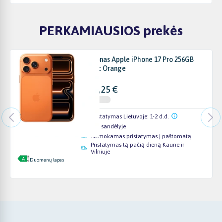
PERKAMIAUSIOS prekės
Telefonas Apple iPhone 17 Pro 256GB
Cosmic Orange
1274,25 €
Pristatymas Lietuvoje: 1-2 d.d.
Yra sandėlyje
Nemokamas pristatymas į paštomatą
Pristatymas tą pačią dieną Kaune ir
Vilniuje
Duomenų lapas