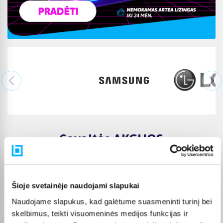
Savaitės AKCIJOS
Aliuminis lauko baldų komplektas
Portofino, pilkas, 2026 kolekcija
Šioje svetainėje naudojami slapukai
389,00 €
Naudojame slapukus, kad galėtume suasmeninti turinį bei
skelbimus, teikti visuomeninės medijos funkcijas ir