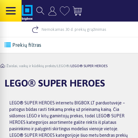
Nemokamas 30 d. prekių grąžinimas
Prekių filtras
/
Žaislai, vaikų ir kūdikių prekės
/
LEGO®
/
LEGO® SUPER HEROES
LEGO® SUPER HEROES
LEGO® SUPER HEROES internetu BIGBOX.LT parduotuvėje –
patogus būdas rasti tinkamą prekę už prieinamą kainą. Čia
siūlomos LEGO ir kitų gamintojų prekės, todėl LEGO® SUPER
HEROES kategorijos asortimente galite rinktis iš plataus
pasirinkimo ir palyginti skirtingus modelius vienoje vietoje.
LEGO® SUPER HEROES kategorijoje šiuo metu bendras prekių