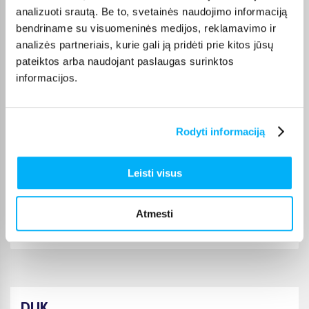
puslapyje.
analizuoti srautą. Be to, svetainės naudojimo informaciją
bendriname su visuomeninės medijos, reklamavimo ir
Tinkamą prekę iš LEGO® SUPER HEROES kategorijos
analizės partneriais, kurie gali ją pridėti prie kitos jūsų
pristatysime per nurodytą terminą, o jei pageidausite
pateiktos arba naudojant paslaugas surinktos
užsakymą atsiimti patys, atitinkamai pažymėtas prekes
galėsite atsiimti mūsų biure Kaune.
informacijos.
Rodyti informaciją
Pirkėjų atsiliepimai apie prekes
Leisti visus
Nerijus C.
Patvirtintas pirkėjas
Atmesti
Viskas greitai ir gerai
DUK