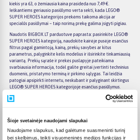
kiekis yra 63, o žemiausia kaina prasideda nuo 7,49 €.
Ieškantiems geriausio pasiūlymo verta sekti, kada LEGO®
SUPER HEROES kategorijos prekėms taikoma akcija ar
specialūs pasiūlymai – taip norimą prekę galima įsigyti pigiau.
Naudotis BIGBOX.LT parduotuve paprasta: pasirinkite LEGO®
SUPER HEROES kategoriją, naudokite kairėje pusėje esančius
filtrus pagal gamintoją, kainą, prekių savybes ar kitus
parametrus, palyginkite kelis modelius ir išsirinkite tinkamiausią
variantą. Prekių sąraše ir prekės puslapyje pateikiama
svarbiausia informacija, todėl galite greitai įvertinti techninius
duomenis, pristatymo terminą ir pirkimo sąlygas. Tai leidžia
patogiai apsipirkti internetu, neskubant ir palyginant skirtingus
LEGO® SUPER HEROES kategorijoje esančius pasiūlymus.
Visoms prekėms nuo 150 Eur taikomas nemokamas 24 mėnesių
lizingas, todėl norimas prekes galima įsigyti išsimokėtinai.
Pristatymas visoje Lietuvoje į paštomatus kainuoja nuo 2,29 €,
o užsakymams nuo 499 € pristatymas į paštomatą nemokamas;
Šioje svetainėje naudojami slapukai
kurjerio pristatymas – nuo 2,99 €. Sandėlyje esančios prekės
Naudojame slapukus, kad galėtume suasmeninti turinį
paprastai pristatomos per 1–2 darbo dienas, o tikslus
kiekvienos prekės pristatymo terminas nurodytas jos
bei skelbimus, teikti visuomeninės medijos funkcijas ir