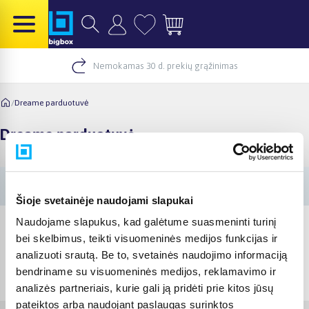
Nemokamas 30 d. prekių grąžinimas
/
Dreame parduotuvė
Dreame parduotuvė
Šioje svetainėje naudojami slapukai
Naudojame slapukus, kad galėtume suasmeninti turinį
bei skelbimus, teikti visuomeninės medijos funkcijas ir
analizuoti srautą. Be to, svetainės naudojimo informaciją
© 2012-
2026
BIGBOX.LT
bendriname su visuomeninės medijos, reklamavimo ir
analizės partneriais, kurie gali ją pridėti prie kitos jūsų
pateiktos arba naudojant paslaugas surinktos