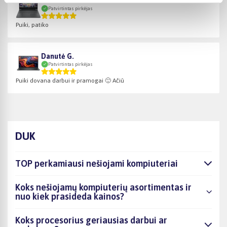
Valentas B.
Patvirtintas pirkėjas
Puiki, patiko
Danutė G.
Patvirtintas pirkėjas
Puiki dovana darbui ir pramogai 🙂 Ačiū
DUK
TOP perkamiausi nešiojami kompiuteriai
Koks nešiojamų kompiuterių asortimentas ir
nuo kiek prasideda kainos?
Koks procesorius geriausias darbui ar