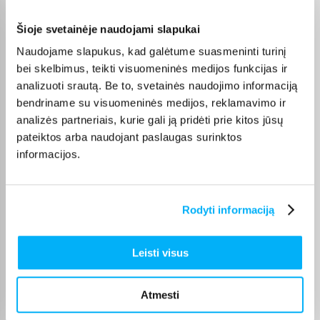
MacBook Air
ir
MacBook Pro
), taip pat
HP
,
Lenovo
,
ASUS
,
DELL
,
Acer
,
MSI
, o AI funkcijų ieškantiems –
Copilot AI
.
Šioje svetainėje naudojami slapukai
Naudojame slapukus, kad galėtume suasmeninti turinį
bei skelbimus, teikti visuomeninės medijos funkcijas ir
analizuoti srautą. Be to, svetainės naudojimo informaciją
Pirkėjų atsiliepimai apie prekes
bendriname su visuomeninės medijos, reklamavimo ir
analizės partneriais, kurie gali ją pridėti prie kitos jūsų
pateiktos arba naudojant paslaugas surinktos
Jaunius P.
informacijos.
Patvirtintas pirkėjas
Geras kompiuteris mokslams, kokybiškas korpusas ir ekranas
Rodyti informaciją
Natalja M.
Patvirtintas pirkėjas
Leisti visus
Esu labai patenkintas pirkiniu! Viskas patiko – labai greitas pristatymas
ir ger ...
Atmesti