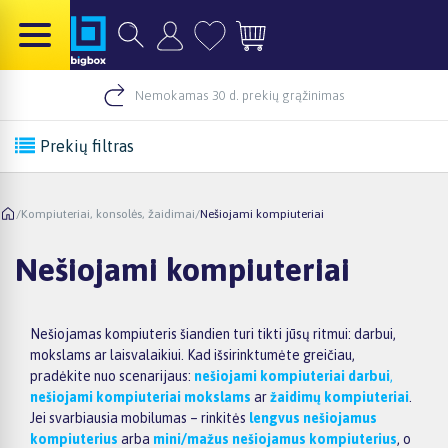
Nemokamas 30 d. prekių grąžinimas
Prekių filtras
/
Kompiuteriai, konsolės, žaidimai
/
Nešiojami kompiuteriai
Nešiojami kompiuteriai
Nešiojamas kompiuteris šiandien turi tikti jūsų ritmui: darbui,
mokslams ar laisvalaikiui. Kad išsirinktumėte greičiau,
pradėkite nuo scenarijaus:
nešiojami kompiuteriai darbui
,
nešiojami kompiuteriai mokslams
ar
žaidimų kompiuteriai
.
Jei svarbiausia mobilumas – rinkitės
lengvus nešiojamus
kompiuterius
arba
mini/mažus nešiojamus kompiuterius
, o