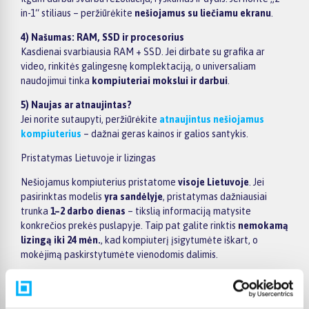
in-1“ stiliaus – peržiūrėkite
nešiojamus su liečiamu ekranu
.
4) Našumas: RAM, SSD ir procesorius
Kasdienai svarbiausia RAM + SSD. Jei dirbate su grafika ar
video, rinkitės galingesnę komplektaciją, o universaliam
naudojimui tinka
kompiuteriai mokslui ir darbui
.
5) Naujas ar atnaujintas?
Jei norite sutaupyti, peržiūrėkite
atnaujintus nešiojamus
kompiuterius
– dažnai geras kainos ir galios santykis.
Pristatymas Lietuvoje ir lizingas
Nešiojamus kompiuterius pristatome
visoje Lietuvoje
. Jei
pasirinktas modelis
yra sandėlyje
, pristatymas dažniausiai
trunka
1–2 darbo dienas
– tikslią informaciją matysite
konkrečios prekės puslapyje. Taip pat galite rinktis
nemokamą
lizingą iki 24 mėn.
, kad kompiuterį įsigytumėte iškart, o
mokėjimą paskirstytumėte vienodomis dalimis.
Populiarūs gamintojai
Rinkitės pagal prekės ženklą:
Apple kompiuteriai
(įskaitant