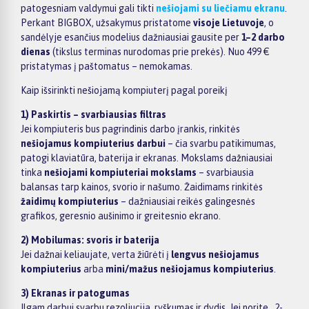
patogesniam valdymui gali tikti
nešiojami su liečiamu ekranu
.
Perkant BIGBOX, užsakymus pristatome
visoje Lietuvoje
, o
sandėlyje esančius modelius dažniausiai gausite per
1–2 darbo
dienas
(tikslus terminas nurodomas prie prekės). Nuo 499 €
pristatymas į paštomatus – nemokamas.
Kaip išsirinkti nešiojamą kompiuterį pagal poreikį
1) Paskirtis – svarbiausias filtras
Jei kompiuteris bus pagrindinis darbo įrankis, rinkitės
nešiojamus kompiuterius darbui
– čia svarbu patikimumas,
patogi klaviatūra, baterija ir ekranas. Mokslams dažniausiai
tinka
nešiojami kompiuteriai mokslams
– svarbiausia
balansas tarp kainos, svorio ir našumo. Žaidimams rinkitės
žaidimų kompiuterius
– dažniausiai reikės galingesnės
grafikos, geresnio aušinimo ir greitesnio ekrano.
2) Mobilumas: svoris ir baterija
Jei dažnai keliaujate, verta žiūrėti į
lengvus nešiojamus
kompiuterius
arba
mini/mažus nešiojamus kompiuterius
.
3) Ekranas ir patogumas
Ilgam darbui svarbu rezoliucija, ryškumas ir dydis. Jei norite „2-