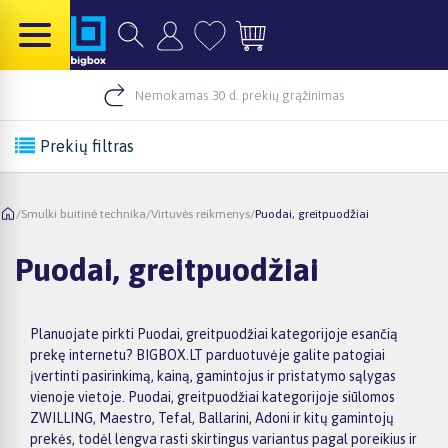
Nemokamas 30 d. prekių grąžinimas
Prekių filtras
/
Smulki buitinė technika
/
Virtuvės reikmenys
/
Puodai, greitpuodžiai
Puodai, greitpuodžiai
Planuojate pirkti Puodai, greitpuodžiai kategorijoje esančią
prekę internetu? BIGBOX.LT parduotuvėje galite patogiai
įvertinti pasirinkimą, kainą, gamintojus ir pristatymo sąlygas
vienoje vietoje. Puodai, greitpuodžiai kategorijoje siūlomos
ZWILLING, Maestro, Tefal, Ballarini, Adoni ir kitų gamintojų
prekės, todėl lengva rasti skirtingus variantus pagal poreikius ir