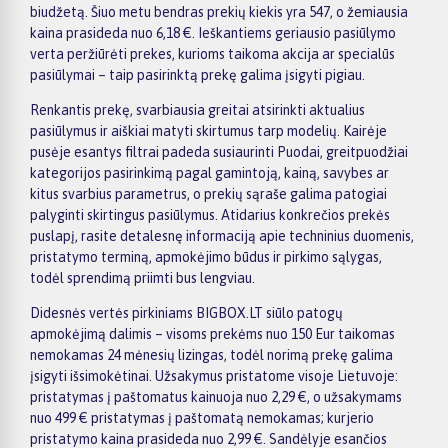
biudžetą. Šiuo metu bendras prekių kiekis yra 547, o žemiausia
kaina prasideda nuo 6,18 €. Ieškantiems geriausio pasiūlymo
verta peržiūrėti prekes, kurioms taikoma akcija ar specialūs
pasiūlymai – taip pasirinktą prekę galima įsigyti pigiau.
Renkantis prekę, svarbiausia greitai atsirinkti aktualius
pasiūlymus ir aiškiai matyti skirtumus tarp modelių. Kairėje
pusėje esantys filtrai padeda susiaurinti Puodai, greitpuodžiai
kategorijos pasirinkimą pagal gamintoją, kainą, savybes ar
kitus svarbius parametrus, o prekių sąraše galima patogiai
palyginti skirtingus pasiūlymus. Atidarius konkrečios prekės
puslapį, rasite detalesnę informaciją apie techninius duomenis,
pristatymo terminą, apmokėjimo būdus ir pirkimo sąlygas,
todėl sprendimą priimti bus lengviau.
Didesnės vertės pirkiniams BIGBOX.LT siūlo patogų
apmokėjimą dalimis – visoms prekėms nuo 150 Eur taikomas
nemokamas 24 mėnesių lizingas, todėl norimą prekę galima
įsigyti išsimokėtinai. Užsakymus pristatome visoje Lietuvoje:
pristatymas į paštomatus kainuoja nuo 2,29 €, o užsakymams
nuo 499 € pristatymas į paštomatą nemokamas; kurjerio
pristatymo kaina prasideda nuo 2,99 €. Sandėlyje esančios