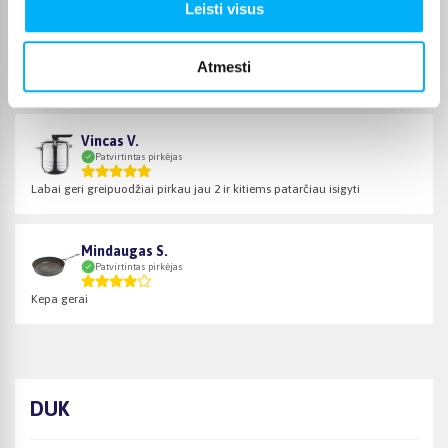
Leisti visus
Edita J.
Patvirtintas pirkėjas
Atmesti
Nors dar tik kartą panaudojau, bet nenusivyliau
Vincas V.
Patvirtintas pirkėjas
Labai geri greipuodžiai pirkau jau 2 ir kitiems patarčiau isigyti
Mindaugas S.
Patvirtintas pirkėjas
Kepa gerai
DUK