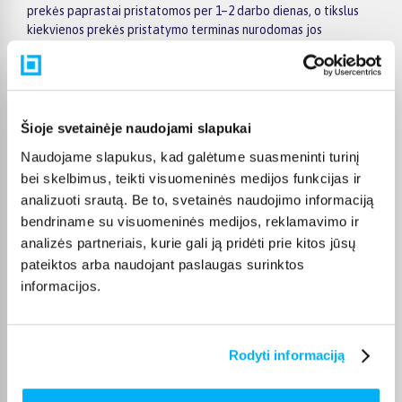
prekės paprastai pristatomos per 1–2 darbo dienas, o tikslus
kiekvienos prekės pristatymo terminas nurodomas jos
puslapyje.
Pasirinkę tinkamą prekę iš Puodai, greitpuodžiai kategorijos,
galite rinktis patogiausią gavimo būdą: pristatymą į
paštomatą, pristatymą per kurjerį arba, jei prekė pažymėta
Šioje svetainėje naudojami slapukai
kaip tinkama atsiėmimui, atsiėmimą BIGBOX.LT biure Veiverių
g. 171, Kaune.
Naudojame slapukus, kad galėtume suasmeninti turinį
bei skelbimus, teikti visuomeninės medijos funkcijas ir
analizuoti srautą. Be to, svetainės naudojimo informaciją
bendriname su visuomeninės medijos, reklamavimo ir
analizės partneriais, kurie gali ją pridėti prie kitos jūsų
Pirkėjų atsiliepimai apie prekes
pateiktos arba naudojant paslaugas surinktos
informacijos.
Dainius K.
Patvirtintas pirkėjas
Rodyti informaciją
7l puodas fiskars patiko,siunta gauta laiku. Geras prekės ir kokybės
santykis. A ...