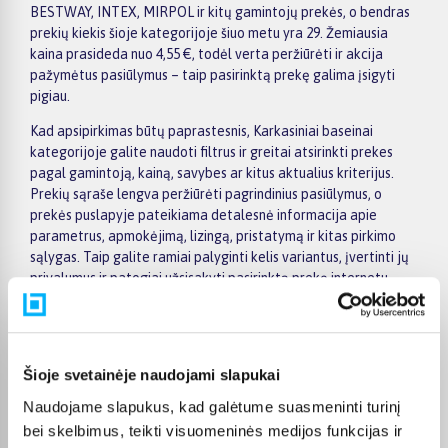
BESTWAY, INTEX, MIRPOL ir kitų gamintojų prekės, o bendras
prekių kiekis šioje kategorijoje šiuo metu yra 29. Žemiausia
kaina prasideda nuo 4,55 €, todėl verta peržiūrėti ir akcija
pažymėtus pasiūlymus – taip pasirinktą prekę galima įsigyti
pigiau.
Kad apsipirkimas būtų paprastesnis, Karkasiniai baseinai
kategorijoje galite naudoti filtrus ir greitai atsirinkti prekes
pagal gamintoją, kainą, savybes ar kitus aktualius kriterijus.
Prekių sąraše lengva peržiūrėti pagrindinius pasiūlymus, o
prekės puslapyje pateikiama detalesnė informacija apie
parametrus, apmokėjimą, lizingą, pristatymą ir kitas pirkimo
sąlygas. Taip galite ramiai palyginti kelis variantus, įvertinti jų
privalumus ir patogiai užsisakyti pasirinktą prekę internetu.
BIGBOX.LT suteikia galimybę prekes nuo 150 Eur įsigyti su
nemokamu 24 mėnesių lizingu, todėl pirkti išsimokėtinai galima
patogiai planuojant išlaidas. Užsakymus pristatome visoje
Šioje svetainėje naudojami slapukai
Lietuvoje: pristatymas į paštomatus kainuoja nuo 2,29 €, o
perkant nuo 499 € į paštomatą pristatoma nemokamai.
Naudojame slapukus, kad galėtume suasmeninti turinį
Kurjerio pristatymo kaina prasideda nuo 2,99 €. Jei prekė yra
bei skelbimus, teikti visuomeninės medijos funkcijas ir
sandėlyje, ją įprastai pristatome per 1–2 darbo dienas, o tikslų