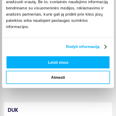
analizuoti srautą. Be to, svetainės naudojimo informaciją
terminą visada rasite konkrečios prekės puslapyje.
bendriname su visuomeninės medijos, reklamavimo ir
Pasirinkę tinkamą prekę iš Karkasiniai baseinai kategorijos,
analizės partneriais, kurie gali ją pridėti prie kitos jūsų
galite rinktis jums patogiausią gavimo būdą: pristatymą į
pateiktos arba naudojant paslaugas surinktos
paštomatą, kurjeriu arba atsiėmimą BIGBOX.LT biure Kaune.
informacijos.
Rodyti informaciją
Pirkėjų atsiliepimai apie prekes
Leisti visus
Sigitas B.
Patvirtintas pirkėjas
Atmesti
Puikiai
DUK