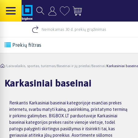
Nemokamas 30 d. prekių grąžinimas
Prekių filtras
/
Laisvalaikis, sportas, turizmas
/
Baseinai ir jų priedai
/
Baseinai
/
Karkasiniai baseina
Karkasiniai baseinai
Renkantis Karkasiniai baseinai kategorijoje esančias prekes
internetu, svarbu matyti kainą, pasirinkimą, pristatymo terminą
ir pirkimo galimybes. BIGBOX.LT parduotuvėje Karkasiniai
baseinai kategorijos prekes rasite vienoje vietoje, todėl
patogu palyginti skirtingus pasiūlymus ir išsirinkti tai, kas
geriausiai atitinka jūsų poreikius. Asortimente siūlomos