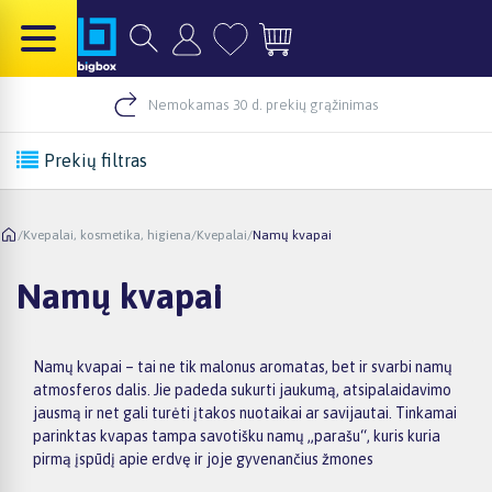
Nemokamas 30 d. prekių grąžinimas
Prekių filtras
/
Kvepalai, kosmetika, higiena
/
Kvepalai
/
Namų kvapai
Namų kvapai
Namų kvapai – tai ne tik malonus aromatas, bet ir svarbi namų
atmosferos dalis. Jie padeda sukurti jaukumą, atsipalaidavimo
jausmą ir net gali turėti įtakos nuotaikai ar savijautai. Tinkamai
parinktas kvapas tampa savotišku namų „parašu“, kuris kuria
pirmą įspūdį apie erdvę ir joje gyvenančius žmones