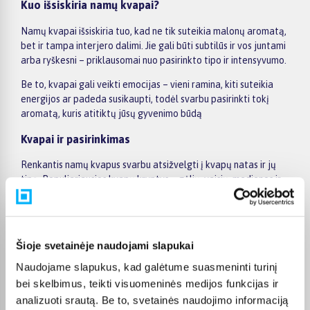
Kuo išsiskiria namų kvapai?
Namų kvapai išsiskiria tuo, kad ne tik suteikia malonų aromatą,
bet ir tampa interjero dalimi. Jie gali būti subtilūs ir vos juntami
arba ryškesni – priklausomai nuo pasirinkto tipo ir intensyvumo.
Be to, kvapai gali veikti emocijas – vieni ramina, kiti suteikia
energijos ar padeda susikaupti, todėl svarbu pasirinkti tokį
aromatą, kuris atitiktų jūsų gyvenimo būdą
Kvapai ir pasirinkimas
Renkantis namų kvapus svarbu atsižvelgti į kvapų natas ir jų
tipą. Populiariausios kvapų kryptys – gėlių, vaisių, medienos ir
rytietiški aromatai
Taip pat svarbu įvertinti ir kvapo formą. Dažniausiai
pasirenkami variantai:
Šioje svetainėje naudojami slapukai
kvapai su lazdelėmis, kurie nuolat skleidžia aromatą,
Naudojame slapukus, kad galėtume suasmeninti turinį
purškiami kvapai greitam efektui,
bei skelbimus, teikti visuomeninės medijos funkcijas ir
kvapnios žvakės ar eteriniai aliejai jaukiai atmosferai
analizuoti srautą. Be to, svetainės naudojimo informaciją
kurti