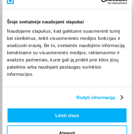
Pasirinkę tinkamą prekę iš Kiti įrankiai kategorijos, galite rinktis
jums patogiausią gavimo būdą: pristatymą į paštomatą,
kurjeriu arba atsiėmimą BIGBOX.LT biure Kaune.
Šioje svetainėje naudojami slapukai
Naudojame slapukus, kad galėtume suasmeninti turinį
bei skelbimus, teikti visuomeninės medijos funkcijas ir
analizuoti srautą. Be to, svetainės naudojimo informaciją
bendriname su visuomeninės medijos, reklamavimo ir
Pirkėjų atsiliepimai apie prekes
analizės partneriais, kurie gali ją pridėti prie kitos jūsų
pateiktos arba naudojant paslaugas surinktos
Giedrius U.
informacijos.
Patvirtintas pirkėjas
Kokybiškos dezes
Rodyti informaciją
Irena Š.
Patvirtintas pirkėjas
Leisti visus
Puikiai pjauna,rekomenduoju!
Atmesti