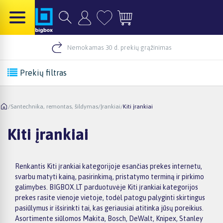
Nemokamas 30 d. prekių grąžinimas
Prekių filtras
/
Santechnika, remontas, šildymas
/
Įrankiai
/
Kiti įrankiai
Kiti įrankiai
Renkantis Kiti įrankiai kategorijoje esančias prekes internetu,
svarbu matyti kainą, pasirinkimą, pristatymo terminą ir pirkimo
galimybes. BIGBOX.LT parduotuvėje Kiti įrankiai kategorijos
prekes rasite vienoje vietoje, todėl patogu palyginti skirtingus
pasiūlymus ir išsirinkti tai, kas geriausiai atitinka jūsų poreikius.
Asortimente siūlomos Makita, Bosch, DeWalt, Knipex, Stanley