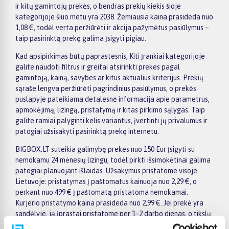
ir kitų gamintojų prekės, o bendras prekių kiekis šioje
kategorijoje šiuo metu yra 2038. Žemiausia kaina prasideda nuo
1,08 €, todėl verta peržiūrėti ir akcija pažymėtus pasiūlymus –
taip pasirinktą prekę galima įsigyti pigiau.
Kad apsipirkimas būtų paprastesnis, Kiti įrankiai kategorijoje
galite naudoti filtrus ir greitai atsirinkti prekes pagal
gamintoją, kainą, savybes ar kitus aktualius kriterijus. Prekių
sąraše lengva peržiūrėti pagrindinius pasiūlymus, o prekės
puslapyje pateikiama detalesnė informacija apie parametrus,
apmokėjimą, lizingą, pristatymą ir kitas pirkimo sąlygas. Taip
galite ramiai palyginti kelis variantus, įvertinti jų privalumus ir
patogiai užsisakyti pasirinktą prekę internetu.
BIGBOX.LT suteikia galimybę prekes nuo 150 Eur įsigyti su
nemokamu 24 mėnesių lizingu, todėl pirkti išsimokėtinai galima
patogiai planuojant išlaidas. Užsakymus pristatome visoje
Lietuvoje: pristatymas į paštomatus kainuoja nuo 2,29 €, o
perkant nuo 499 € į paštomatą pristatoma nemokamai.
Kurjerio pristatymo kaina prasideda nuo 2,99 €. Jei prekė yra
sandėlyje, ją įprastai pristatome per 1–2 darbo dienas, o tikslų
terminą visada rasite konkrečios prekės puslapyje.