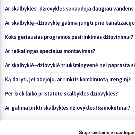
Ar skalbyklės–džiovyklės sunaudoja daugiau vandens n
Ar skalbyklę–džiovyklę galima jungti prie kanalizacijo
Koks geriausias programos pasirinkimas džiovinimui?
Ar reikalingas specialus montavimas?
Ar skalbyklė–džiovyklė triukšmingesnė nei paprasta 
Ką daryti, jei abejoju, ar rinktis kombinuotą įrenginį?
Per kiek laiko pristatote skalbykles džiovykles?
Ar galima pirkti skalbykles džiovykles Išsimokėtinai?
Kur visada rasti tikslią informaciją apie pristatymą ir
Šioje svetainėje naudojam