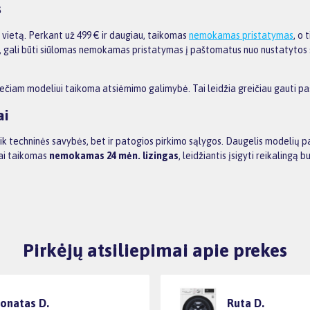
s
tą vietą. Perkant už 499 € ir daugiau, taikomas
nemokamas pristatymas
, o
ris, gali būti siūlomas nemokamas pristatymas į paštomatus nuo nustatyt
krečiam modeliui taikoma atsiėmimo galimybė. Tai leidžia greičiau gauti pa
ai
tik techninės savybės, bet ir patogios pirkimo sąlygos. Daugelis modelių p
nai taikomas
nemokamas 24 mėn. lizingas
, leidžiantis įsigyti reikaling
Pirkėjų atsiliepimai apie prekes
onatas D.
Ruta D.