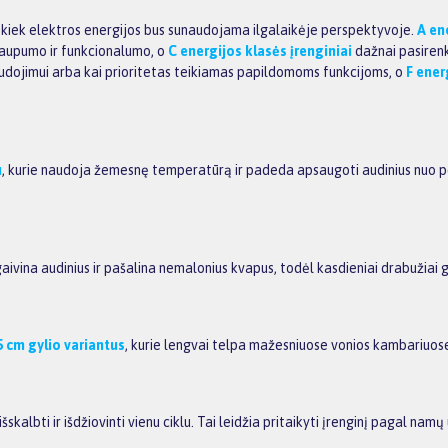
, kiek elektros energijos bus sunaudojama ilgalaikėje perspektyvoje.
A en
taupumo ir funkcionalumo, o
C energijos klasės įrenginiai
dažnai pasiren
dojimui arba kai prioritetas teikiamas papildomoms funkcijoms, o
F ener
u
, kurie naudoja žemesnę temperatūrą ir padeda apsaugoti audinius nuo p
vina audinius ir pašalina nemalonius kvapus, todėl kasdieniai drabužiai 
5 cm gylio variantus
, kurie lengvai telpa mažesniuose vonios kambariuose
 išskalbti ir išdžiovinti vienu ciklu. Tai leidžia pritaikyti įrenginį pagal na