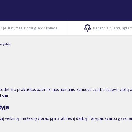
s pristatymas ir draugiškos kainos
Išskirtinis klientų apta
ovyklės
imu, todėl yra praktiškas pasirinkimas namams, kuriuose svarbu taupyti viet
iksmų.
tyje
lesnį veikimą, mažesnę vibraciją ir stabilesnį darbą. Tai ypač svarbu gyvena