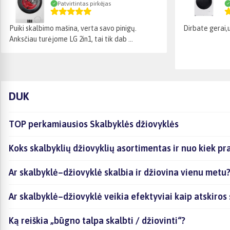
Patvirtintas pirkėjas
Puiki skalbimo mašina, verta savo pinigų.
Dirbate gerai,
Anksčiau turėjome LG 2in1, tai tik dab ...
DUK
TOP perkamiausios Skalbyklės džiovyklės
Koks skalbyklių džiovyklių asortimentas ir nuo kiek p
Ar skalbyklė–džiovyklė skalbia ir džiovina vienu metu
Ar skalbyklė–džiovyklė veikia efektyviai kaip atskiros 
Ką reiškia „būgno talpa skalbti / džiovinti“?