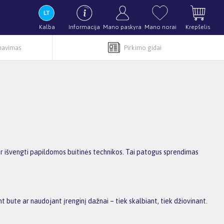
Kalba
Informacija
Mano paskyra
Mano norai
Krepšelis
rnavimas
Pirkimo gidai
ą ar išvengti papildomos buitinės technikos. Tai patogus sprendimas
nt bute ar naudojant įrenginį dažnai – tiek skalbiant, tiek džiovinant.