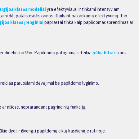
ergijos klasės modeliai
yra efektyviausi ir tinkami intensyviam
kami dėl palankesnės kainos, išlaikant pakankamą efektyvumą. Tuo
gijos klasės įrenginiai
paprastai tinka kaip papildomas sprendimas ar
er didelio karščio. Papildomą patogumą suteikia
pūkų filtras
, kuris
greičiau paruošiami dėvėjimui be papildomo lyginimo.
 ar nišose, neprarandant pagrindinių funkcijų.
mų ūkio dydį ir išvengti papildomų ciklų kasdienėje rutinoje.