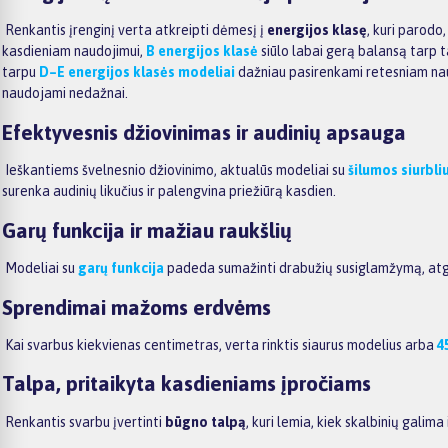
Renkantis įrenginį verta atkreipti dėmesį į
energijos klasę
, kuri parodo
kasdieniam naudojimui,
B energijos klasė
siūlo labai gerą balansą tarp 
tarpu
D–E energijos klasės modeliai
dažniau pasirenkami retesniam nau
naudojami nedažnai.
Efektyvesnis džiovinimas ir audinių apsauga
Ieškantiems švelnesnio džiovinimo, aktualūs modeliai su
šilumos siurbli
surenka audinių likučius ir palengvina priežiūrą kasdien.
Garų funkcija ir mažiau raukšlių
Modeliai su
garų funkcija
padeda sumažinti drabužių susiglamžymą, atgai
Sprendimai mažoms erdvėms
Kai svarbus kiekvienas centimetras, verta rinktis siaurus modelius arba
4
Talpa, pritaikyta kasdieniams įpročiams
Renkantis svarbu įvertinti
būgno talpą
, kuri lemia, kiek skalbinių galima