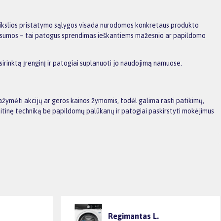
 tikslios pristatymo sąlygos visada nurodomos konkretaus produkto
os sumos – tai patogus sprendimas ieškantiems mažesnio ar papildomo
sirinktą įrenginį ir patogiai suplanuoti jo naudojimą namuose.
ažymėti akcijų ar geros kainos žymomis, todėl galima rasti patikimų,
ą buitinę techniką be papildomų palūkanų ir patogiai paskirstyti mokėjimus
Regimantas L.