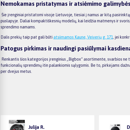
Nemokamas pristatymas ir atsiėmimo galimybė
Šie įrenginiai pristatomi visoje Lietuvoje, tiesiai į namus ar kitą pasirink
puslapyje. Daliai kompaktiškesnių modelių, kai leidžia matmenys ir svo
sprendimo namams.
Dalis prekių taip pat gali būti
atsiimamos Kaune, Veiverių g. 171
, jei kon
Patogus pirkimas ir naudingi pasiūlymai kasdien
Renkantis šios kategorijos įrenginius „Bigbox“ asortimente, svarbios ne 
funkcionalių sprendimų itin palankiomis sąlygomis. Be to, pirkėjams daž
per dvejus metus.
Julija R.
D