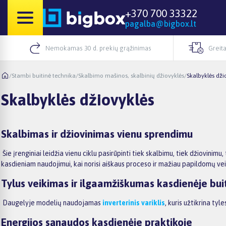
+370 700 33322
pagalba@bigbox.lt
Nemokamas 30 d. prekių grąžinimas
Greita
/
Stambi buitinė technika
/
Skalbimo mašinos, skalbinių džiovyklės
/
Skalbyklės dži
Skalbyklės džiovyklės
Skalbimas ir džiovinimas vienu sprendimu
Šie įrenginiai leidžia vienu ciklu pasirūpinti tiek skalbimu, tiek džiovin
kasdieniam naudojimui, kai norisi aiškaus proceso ir mažiau papildomų ve
Tylus veikimas ir ilgaamžiškumas kasdienėje bui
Daugelyje modelių naudojamas
inverterinis variklis
, kuris užtikrina ty
Energijos sąnaudos kasdienėje praktikoje