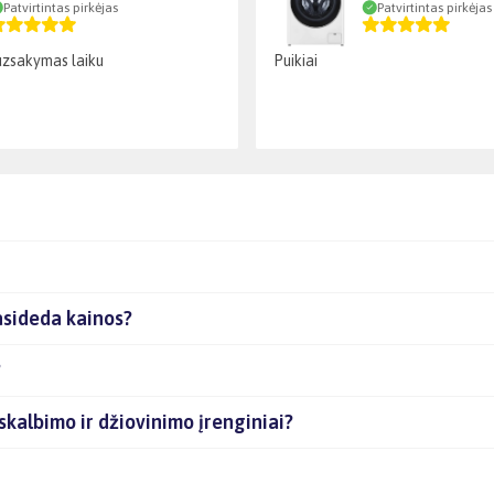
Patvirtintas pirkėjas
Patvirtintas pirkėjas
uzsakymas laiku
Puikiai
rasideda kainos?
?
skalbimo ir džiovinimo įrenginiai?