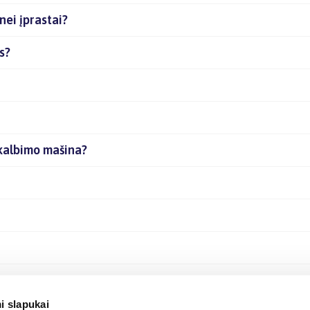
ei įprastai?
s?
skalbimo mašina?
 terminus?
i slapukai