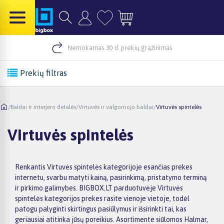
Nemokamas 30 d. prekių grąžinimas
Prekių filtras
/
Baldai ir interjero detalės
/
Virtuvės ir valgomojo baldai
/
Virtuvės spintelės
Virtuvės spintelės
Renkantis Virtuvės spintelės kategorijoje esančias prekes
internetu, svarbu matyti kainą, pasirinkimą, pristatymo terminą
ir pirkimo galimybes. BIGBOX.LT parduotuvėje Virtuvės
spintelės kategorijos prekes rasite vienoje vietoje, todėl
patogu palyginti skirtingus pasiūlymus ir išsirinkti tai, kas
geriausiai atitinka jūsų poreikius. Asortimente siūlomos Halmar,