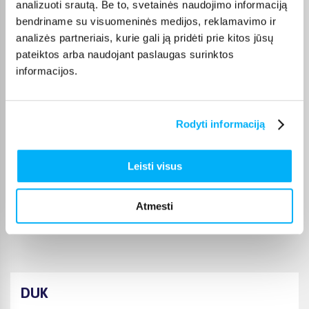
analizuoti srautą. Be to, svetainės naudojimo informaciją
terminą visada rasite konkrečios prekės puslapyje.
bendriname su visuomeninės medijos, reklamavimo ir
Pasirinkę tinkamą prekę iš Virtuvės spintelės kategorijos,
analizės partneriais, kurie gali ją pridėti prie kitos jūsų
galite rinktis jums patogiausią gavimo būdą: pristatymą į
pateiktos arba naudojant paslaugas surinktos
paštomatą, kurjeriu arba atsiėmimą BIGBOX.LT biure Kaune.
informacijos.
Rodyti informaciją
Pirkėjų atsiliepimai apie prekes
Leisti visus
Laura D.
Patvirtintas pirkėjas
Atmesti
Maža bet talpi spintelė.
DUK