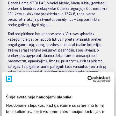
Hanah Home, STOLKAR, Vivaldi Meble, Maruś ir kitų gamintojų
prekės, o bendras prekių kiekis šioje kategorijoje šiuo metu yra
136. Žemiausia kaina prasideda nuo 12,74 €, todėl verta
peržiūrėti ir akcija pažymėtus pasiūlymus – taip pasirinktą
prekę galima įsigyti pigiau.
Kad apsipirkimas būtų paprastesnis, Virtuvės spintelės
kategorijoje galite naudoti filtrus ir greitai atsirinkti prekes
pagal gamintoją, kainą, savybes ar kitus aktualius kriterijus.
Prekių sąraše lengva peržiūrėti pagrindinius pasiūlymus, o
prekės puslapyje pateikiama detalesnė informacija apie
parametrus, apmokėjimą, lizingą, pristatymą ir kitas pirkimo
sąlygas. Taip galite ramiai palyginti kelis variantus, įvertinti jų
privalumus ir patogiai užsisakyti pasirinktą prekę internetu.
BIGBOX.LT suteikia galimybę prekes nuo 150 Eur įsigyti su
nemokamu 24 mėnesių lizingu, todėl pirkti išsimokėtinai galima
patogiai planuojant išlaidas. Užsakymus pristatome visoje
Šioje svetainėje naudojami slapukai
Lietuvoje: pristatymas į paštomatus kainuoja nuo 2,29 €, o
perkant nuo 499 € į paštomatą pristatoma nemokamai.
Naudojame slapukus, kad galėtume suasmeninti turinį
Kurjerio pristatymo kaina prasideda nuo 2,99 €. Jei prekė yra
bei skelbimus, teikti visuomeninės medijos funkcijas ir
sandėlyje, ją įprastai pristatome per 1–2 darbo dienas, o tikslų