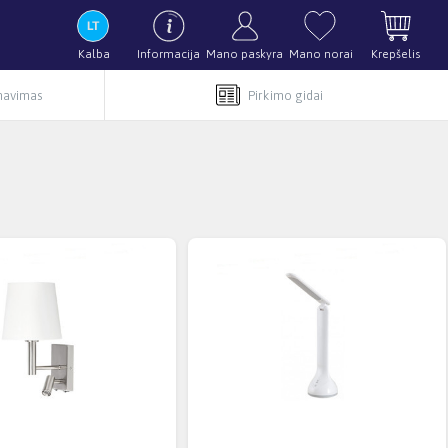
Kalba
Informacija
Mano paskyra
Mano norai
Krepšelis
rnavimas
Pirkimo gidai