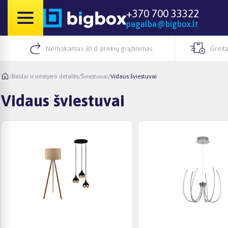
+370 700 33322
pagalba@bigbox.lt
Nemokamas 30 d. prekių grąžinimas
Greita
/
Baldai ir interjero detalės
/
Šviestuvai
/
Vidaus šviestuvai
Vidaus šviestuvai