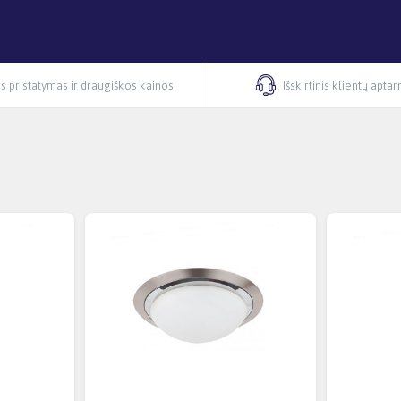
s pristatymas ir draugiškos kainos
Išskirtinis klientų apta