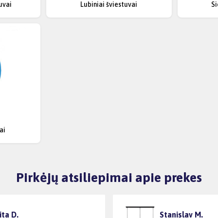
uvai
Lubiniai šviestuvai
Si
ai
Pirkėjų atsiliepimai apie prekes
ita D.
Stanislav M.