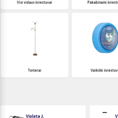
Visi vidaus šviestuvai
Pakabinami šviest
Toršerai
Vaikiški šviestuv
Violeta J.
V