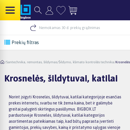
Nemokamas 30 d. prekių grąžinimas
Prekių filtras
/
Santechnika, remontas, šildymas
/
Šildymo, klimato kontrolės technika
/
Krosnelės,
Krosnelės, šildytuvai, katilai
Norint įsigyti Krosnelės, šildytuvai, katilai kategorijoje esančias
prekes internetu, svarbu ne tik žema kaina, bet ir galimybė
greitai palyginti skirtingus pasiūlymus. BIGBOX.LT
parduotuvėje Krosnelės, šildytuvai, katilai kategorijos
asortimentas pateikiamas taip, kad būtų paprasta įvertinti
gamintojus, prekių savybes, kainą ir pristatymo sąlygas vienoje