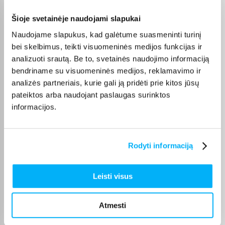
dienas, o tikslus kiekvienos prekės pristatymo terminas
nurodomas jos puslapyje. Pasirinktą prekę iš Krosnelės,
Šioje svetainėje naudojami slapukai
šildytuvai, katilai kategorijos galite gauti paštomatu, per
Naudojame slapukus, kad galėtume suasmeninti turinį
kurjerį arba, jei prekė atitinkamai pažymėta, atsiimti
BIGBOX.LT biure Kaune.
bei skelbimus, teikti visuomeninės medijos funkcijas ir
analizuoti srautą. Be to, svetainės naudojimo informaciją
bendriname su visuomeninės medijos, reklamavimo ir
analizės partneriais, kurie gali ją pridėti prie kitos jūsų
pateiktos arba naudojant paslaugas surinktos
Pirkėjų atsiliepimai apie prekes
informacijos.
Vidas M.
Patvirtintas pirkėjas
Rodyti informaciją
Sveiki, dar neįrengiau, bet viskas bus gerai.
Leisti visus
Gintaras J.
Patvirtintas pirkėjas
Atmesti
Ačiū