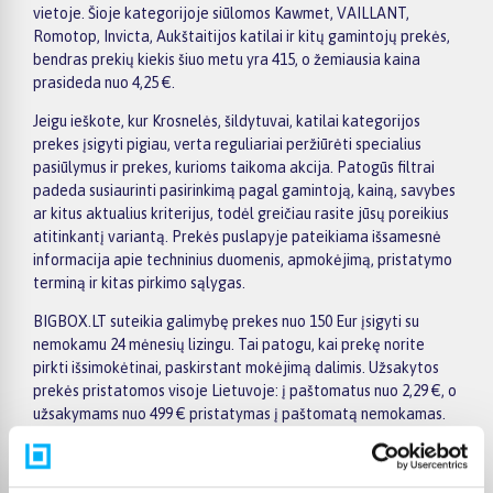
vietoje. Šioje kategorijoje siūlomos Kawmet, VAILLANT,
Romotop, Invicta, Aukštaitijos katilai ir kitų gamintojų prekės,
bendras prekių kiekis šiuo metu yra 415, o žemiausia kaina
prasideda nuo 4,25 €.
Jeigu ieškote, kur Krosnelės, šildytuvai, katilai kategorijos
prekes įsigyti pigiau, verta reguliariai peržiūrėti specialius
pasiūlymus ir prekes, kurioms taikoma akcija. Patogūs filtrai
padeda susiaurinti pasirinkimą pagal gamintoją, kainą, savybes
ar kitus aktualius kriterijus, todėl greičiau rasite jūsų poreikius
atitinkantį variantą. Prekės puslapyje pateikiama išsamesnė
informacija apie techninius duomenis, apmokėjimą, pristatymo
terminą ir kitas pirkimo sąlygas.
BIGBOX.LT suteikia galimybę prekes nuo 150 Eur įsigyti su
nemokamu 24 mėnesių lizingu. Tai patogu, kai prekę norite
pirkti išsimokėtinai, paskirstant mokėjimą dalimis. Užsakytos
prekės pristatomos visoje Lietuvoje: į paštomatus nuo 2,29 €, o
užsakymams nuo 499 € pristatymas į paštomatą nemokamas.
Kurjerio pristatymo kaina prasideda nuo 2,99 €.
Sandėlyje esančios prekės įprastai pristatomos per 1–2 darbo