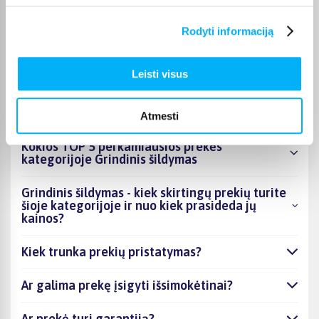
nurodomas jos puslapyje. Pasirinktą prekę iš Grindinis šildymas
kategorijos galite gauti paštomatu, per kurjerį arba, jei prekė
Rodyti informaciją
atitinkamai pažymėta, atsiimti BIGBOX.LT biure Kaune.
Leisti visus
DUK
Atmesti
Kokios TOP 5 perkamiausios prekės
kategorijoje Grindinis šildymas
Grindinis šildymas - kiek skirtingų prekių turite
šioje kategorijoje ir nuo kiek prasideda jų
kainos?
Kiek trunka prekių pristatymas?
Ar galima prekę įsigyti išsimokėtinai?
Ar prekė turi garantiją?