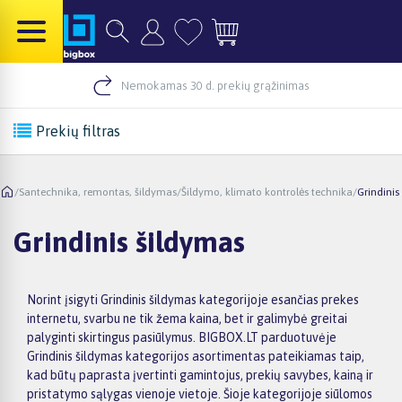
Nemokamas 30 d. prekių grąžinimas
Prekių filtras
/
Santechnika, remontas, šildymas
/
Šildymo, klimato kontrolės technika
/
Grindinis
Grindinis šildymas
Norint įsigyti Grindinis šildymas kategorijoje esančias prekes
internetu, svarbu ne tik žema kaina, bet ir galimybė greitai
palyginti skirtingus pasiūlymus. BIGBOX.LT parduotuvėje
Grindinis šildymas kategorijos asortimentas pateikiamas taip,
kad būtų paprasta įvertinti gamintojus, prekių savybes, kainą ir
pristatymo sąlygas vienoje vietoje. Šioje kategorijoje siūlomos