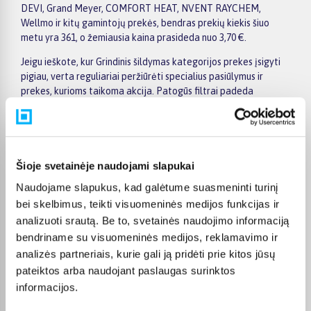
DEVI, Grand Meyer, COMFORT HEAT, NVENT RAYCHEM,
Wellmo ir kitų gamintojų prekės, bendras prekių kiekis šiuo
metu yra 361, o žemiausia kaina prasideda nuo 3,70 €.
Jeigu ieškote, kur Grindinis šildymas kategorijos prekes įsigyti
pigiau, verta reguliariai peržiūrėti specialius pasiūlymus ir
prekes, kurioms taikoma akcija. Patogūs filtrai padeda
susiaurinti pasirinkimą pagal gamintoją, kainą, savybes ar kitus
aktualius kriterijus, todėl greičiau rasite jūsų poreikius
atitinkantį variantą. Prekės puslapyje pateikiama išsamesnė
informacija apie techninius duomenis, apmokėjimą, pristatymo
terminą ir kitas pirkimo sąlygas.
Šioje svetainėje naudojami slapukai
Naudojame slapukus, kad galėtume suasmeninti turinį
BIGBOX.LT suteikia galimybę prekes nuo 150 Eur įsigyti su
nemokamu 24 mėnesių lizingu. Tai patogu, kai prekę norite
bei skelbimus, teikti visuomeninės medijos funkcijas ir
pirkti išsimokėtinai, paskirstant mokėjimą dalimis. Užsakytos
analizuoti srautą. Be to, svetainės naudojimo informaciją
prekės pristatomos visoje Lietuvoje: į paštomatus nuo 2,29 €, o
bendriname su visuomeninės medijos, reklamavimo ir
užsakymams nuo 499 € pristatymas į paštomatą nemokamas.
analizės partneriais, kurie gali ją pridėti prie kitos jūsų
Kurjerio pristatymo kaina prasideda nuo 2,99 €.
pateiktos arba naudojant paslaugas surinktos
Sandėlyje esančios prekės įprastai pristatomos per 1–2 darbo
informacijos.
dienas, o tikslus kiekvienos prekės pristatymo terminas