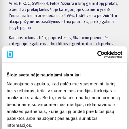
Ariel, PIKOC, SWIFFER, Felce Azzurra ir kitų gamintojų prekės,
o bendras prekių kiekis šioje kategorijoje šiuo metu yra 83.
Žemiausia kaina prasideda nuo 4,99 €, todėl verta peržiūrėti ir
akcija pažymėtus pasiūlymus – taip pasirinktą prekę galima
įsigyti pigiau.
Kad apsipirkimas būtų paprastesnis, Skalbimo priemonės
kategorijoje galite naudoti filtrus ir greitai atsirinkti prekes
pagal gamintoją, kainą, savybes ar kitus aktualius kriterijus.
Prekių sąraše lengva peržiūrėti pagrindinius pasiūlymus, o
prekės puslapyje pateikiama detalesnė informacija apie
parametrus, apmokėjimą, lizingą, pristatymą ir kitas pirkimo
sąlygas. Taip galite ramiai palyginti kelis variantus, įvertinti jų
Šioje svetainėje naudojami slapukai
privalumus ir patogiai užsisakyti pasirinktą prekę internetu.
Naudojame slapukus, kad galėtume suasmeninti turinį
BIGBOX.LT suteikia galimybę prekes nuo 150 Eur įsigyti su
bei skelbimus, teikti visuomeninės medijos funkcijas ir
nemokamu 24 mėnesių lizingu, todėl pirkti išsimokėtinai galima
analizuoti srautą. Be to, svetainės naudojimo informaciją
patogiai planuojant išlaidas. Užsakymus pristatome visoje
bendriname su visuomeninės medijos, reklamavimo ir
Lietuvoje: pristatymas į paštomatus kainuoja nuo 2,29 €, o
analizės partneriais, kurie gali ją pridėti prie kitos jūsų
perkant nuo 499 € į paštomatą pristatoma nemokamai.
pateiktos arba naudojant paslaugas surinktos
Kurjerio pristatymo kaina prasideda nuo 2,99 €. Jei prekė yra
informacijos.
sandėlyje, ją įprastai pristatome per 1–2 darbo dienas, o tikslų