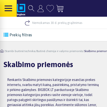
Nemokamas 30 d. prekių grąžinimas
Prekių filtras
/
Stambi buitinė technika
/
Buitinė chemija ir valymo priemonės
/
Skalbimo priemo
Skalbimo priemonės
Renkantis Skalbimo priemonės kategorijoje esančias prekes
internetu, svarbu matyti kainą, pasirinkimą, pristatymo terminą
ir pirkimo galimybes. BIGBOX.LT parduotuvėje Skalbimo
priemonės kategorijos prekes rasite vienoje vietoje, todėl
patogu palyginti skirtingus pasiūlymus ir išsirinkti tai, kas
geriausiai atitinka jūsų poreikius. Asortimente siūlomos Lenor,