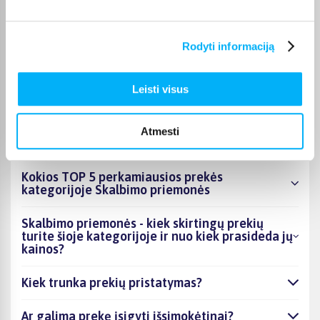
terminą visada rasite konkrečios prekės puslapyje.
Pasirinkę tinkamą prekę iš Skalbimo priemonės kategorijos,
Rodyti informaciją
galite rinktis jums patogiausią gavimo būdą: pristatymą į
paštomatą, kurjeriu arba atsiėmimą BIGBOX.LT biure Kaune.
Leisti visus
Atmesti
DUK
Kokios TOP 5 perkamiausios prekės
kategorijoje Skalbimo priemonės
Skalbimo priemonės - kiek skirtingų prekių
turite šioje kategorijoje ir nuo kiek prasideda jų
kainos?
Kiek trunka prekių pristatymas?
Ar galima prekę įsigyti išsimokėtinai?