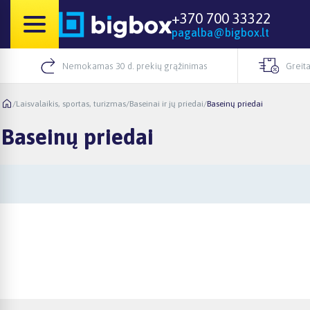
+370 700 33322
pagalba@bigbox.lt
Nemokamas 30 d. prekių grąžinimas
Greita
/
Laisvalaikis, sportas, turizmas
/
Baseinai ir jų priedai
/
Baseinų priedai
Baseinų priedai