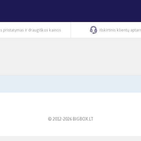
s pristatymas ir draugiškos kainos
Išskirtinis klientų apta
© 2012-
2026
BIGBOX.LT