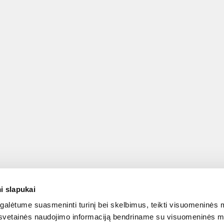
i slapukai
alėtume suasmeninti turinį bei skelbimus, teikti visuomeninės m
o, svetainės naudojimo informaciją bendriname su visuomeninės m