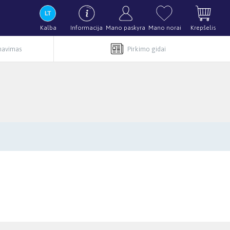
Kalba
Informacija
Mano paskyra
Mano norai
Krepšelis
rnavimas
Pirkimo gidai