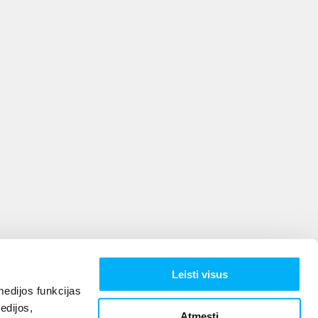
Leisti visus
edijos funkcijas
edijos,
Atmesti