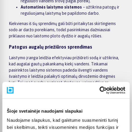
reguliuoti vandens srovę pagal poreikį.
Automatinės laistymo sistemos
– užtikrina patogų ir
reguliuojamą laistymą be papildomo darbo.
Kiekvienas iš šių sprendimų gali būti pritaikytas skirtingiems
sodo ar daržo poreikiams, todėl pasirinkimas dažniausiai
priklauso nuo laistomo ploto dydžio ir augalų rūšies.
Patogus augalų priežiūros sprendimas
Laistymo įranga leidžia efektyviau prižiūrėti sodą ir užtikrina,
kad augalai gautų pakankamą kiekį vandens. Tinkamai
pasirinktos laistymo sistemos padeda išvengti vandens
švaistymo ir leidžia palaikyti optimalų dirvožemio drėgmės
lygį. Tai ypač svarbu auginant daržoves, vaismedžius ar
dekoratyvinius augalus.
Efektyvumas ir vandens taupymas
Šioje svetainėje naudojami slapukai
Moderni laistymo įranga dažnai sukurta taip, kad vanduo būtų
naudojamas kuo efektyviau. Pavyzdžiui, lašelinės sistemos
Naudojame slapukus, kad galėtume suasmeninti turinį
leidžia vandeniui patekti tiesiai prie augalų šaknų, todėl
bei skelbimus, teikti visuomeninės medijos funkcijas ir
sumažėja vandens nuostoliai dėl garavimo. Tokie sprendimai