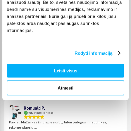
analizuoti srautą. Be to, svetainės naudojimo informaciją
padeda ne tik pagerinti augalų augimą, bet ir sumažinti
bendriname su visuomeninės medijos, reklamavimo ir
vandens sunaudojimą.
analizės partneriais, kurie gali ją pridėti prie kitos jūsų
Bigbox
pateiktos arba naudojant paslaugas surinktos
informacijos.
Laistymo įrangą galite patogiai įsigyti internetu. Taip pat
prekes galite atsiimti
Kaune, parduotuvėje Veiverių g. 171
.
Pirkėjams Lietuvoje siūlomas ir patogus
nemokamas lizingas
iki 24 mėnesių
, todėl norimą sodo įrangą galite įsigyti dar
Rodyti informaciją
patogiau.
Leisti visus
Atmesti
Pirkėjų atsiliepimai apie prekes
Romuald P.
Patvirtintas pirkėjas
Puikiai. Mažai kas žino apie siurblį, labai patogus ir naudingas,
rekomenduosiu ...