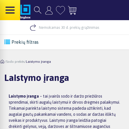
Nemokamas 30 d. prekių grąžinimas
Prekių filtras
/
Sodo prekės
/
Laistymo įranga
Laistymo įranga
Laistymo įranga
– tai įvairūs sodo ir daržo priežiūros
sprendimai, skirti augalų laistymui ir dirvos drėgmės palaikymui.
Tinkamai parinkta laistymo sistema padeda užtikrinti, kad
augalai gautų pakankamai vandens, o sodas ar daržas išliktų
sveikas ir produktyvus. Laistymo įranga leidžia patogiai
drėkinti gėlynus, veją, daržoves ar šiltnamiuose augančius