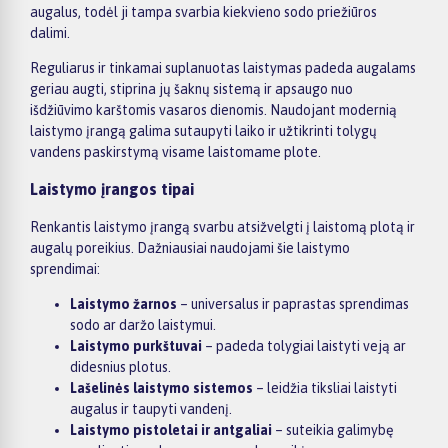
augalus, todėl ji tampa svarbia kiekvieno sodo priežiūros
dalimi.
Reguliarus ir tinkamai suplanuotas laistymas padeda augalams
geriau augti, stiprina jų šaknų sistemą ir apsaugo nuo
išdžiūvimo karštomis vasaros dienomis. Naudojant modernią
laistymo įrangą galima sutaupyti laiko ir užtikrinti tolygų
vandens paskirstymą visame laistomame plote.
Laistymo įrangos tipai
Renkantis laistymo įrangą svarbu atsižvelgti į laistomą plotą ir
augalų poreikius. Dažniausiai naudojami šie laistymo
sprendimai:
Laistymo žarnos
– universalus ir paprastas sprendimas
sodo ar daržo laistymui.
Laistymo purkštuvai
– padeda tolygiai laistyti veją ar
didesnius plotus.
Lašelinės laistymo sistemos
– leidžia tiksliai laistyti
augalus ir taupyti vandenį.
Laistymo pistoletai ir antgaliai
– suteikia galimybę