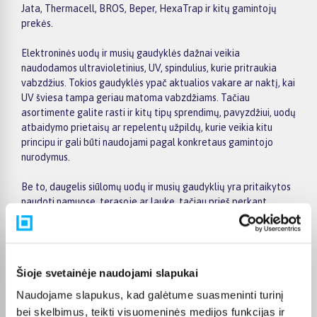
Jata, Thermacell, BROS, Beper, HexaTrap ir kitų gamintojų
prekės.
Elektroninės uodų ir musių gaudyklės dažnai veikia
naudodamos ultravioletinius, UV, spindulius, kurie pritraukia
vabzdžius. Tokios gaudyklės ypač aktualios vakare ar naktį, kai
UV šviesa tampa geriau matoma vabzdžiams. Tačiau
asortimente galite rasti ir kitų tipų sprendimų, pavyzdžiui, uodų
atbaidymo prietaisų ar repelentų užpildų, kurie veikia kitu
principu ir gali būti naudojami pagal konkretaus gamintojo
nurodymus.
Be to, daugelis siūlomų uodų ir musių gaudyklių yra pritaikytos
naudoti namuose, terasoje ar lauke, tačiau prieš perkant
svarbu patikrinti konkretaus modelio paskirtį. Vieni įrenginiai
skirti naudoti tik patalpose, kiti gali būti tinkami lauko erdvėms.
Jei namuose yra vaikų ar gyvūnų, verta atkreipti dėmesį į
gamintojo pateikiamas saugaus naudojimo rekomendacijas,
Šioje svetainėje naudojami slapukai
apsaugines groteles, montavimo vietą ir naudojimo sąlygas.
Naudojame slapukus, kad galėtume suasmeninti turinį
Elektroninės gaudyklės yra lengvai prižiūrimos ir valdomos.
bei skelbimus, teikti visuomeninės medijos funkcijas ir