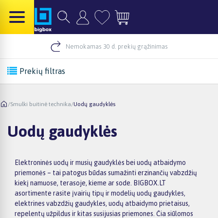
Nemokamas 30 d. prekių grąžinimas
Prekių filtras
/
Smulki buitinė technika
/
Uodų gaudyklės
Uodų gaudyklės
Elektroninės uodų ir musių gaudyklės bei uodų atbaidymo
priemonės – tai patogus būdas sumažinti erzinančių vabzdžių
kiekį namuose, terasoje, kieme ar sode. BIGBOX.LT
asortimente rasite įvairių tipų ir modelių uodų gaudykles,
elektrines vabzdžių gaudykles, uodų atbaidymo prietaisus,
repelentų užpildus ir kitas susijusias priemones. Čia siūlomos