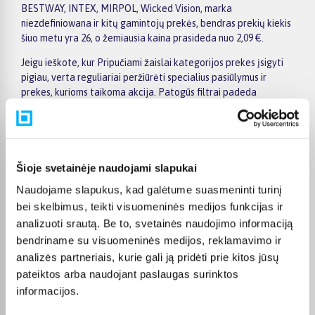
BESTWAY, INTEX, MIRPOL, Wicked Vision, marka
niezdefiniowana ir kitų gamintojų prekės, bendras prekių kiekis
šiuo metu yra 26, o žemiausia kaina prasideda nuo 2,09 €.
Jeigu ieškote, kur Pripučiami žaislai kategorijos prekes įsigyti
pigiau, verta reguliariai peržiūrėti specialius pasiūlymus ir
prekes, kurioms taikoma akcija. Patogūs filtrai padeda
susiaurinti pasirinkimą pagal gamintoją, kainą, savybes ar kitus
aktualius kriterijus, todėl greičiau rasite jūsų poreikius
atitinkantį variantą. Prekės puslapyje pateikiama išsamesnė
informacija apie techninius duomenis, apmokėjimą, pristatymo
terminą ir kitas pirkimo sąlygas.
Šioje svetainėje naudojami slapukai
Naudojame slapukus, kad galėtume suasmeninti turinį
BIGBOX.LT suteikia galimybę prekes nuo 150 Eur įsigyti su
nemokamu 24 mėnesių lizingu. Tai patogu, kai prekę norite
bei skelbimus, teikti visuomeninės medijos funkcijas ir
pirkti išsimokėtinai, paskirstant mokėjimą dalimis. Užsakytos
analizuoti srautą. Be to, svetainės naudojimo informaciją
prekės pristatomos visoje Lietuvoje: į paštomatus nuo 2,29 €, o
bendriname su visuomeninės medijos, reklamavimo ir
užsakymams nuo 499 € pristatymas į paštomatą nemokamas.
analizės partneriais, kurie gali ją pridėti prie kitos jūsų
Kurjerio pristatymo kaina prasideda nuo 2,99 €.
pateiktos arba naudojant paslaugas surinktos
Sandėlyje esančios prekės įprastai pristatomos per 1–2 darbo
informacijos.
dienas, o tikslus kiekvienos prekės pristatymo terminas