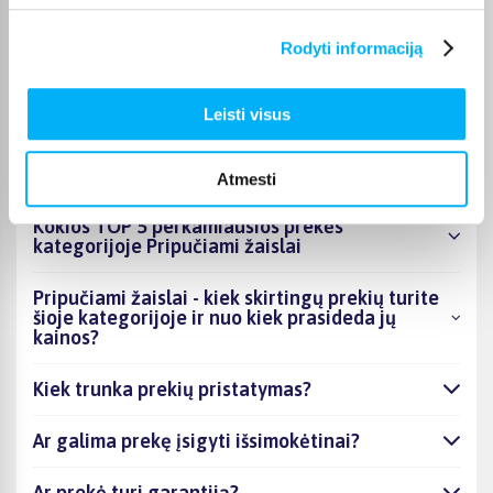
nurodomas jos puslapyje. Pasirinktą prekę iš Pripučiami žaislai
kategorijos galite gauti paštomatu, per kurjerį arba, jei prekė
Rodyti informaciją
atitinkamai pažymėta, atsiimti BIGBOX.LT biure Kaune.
Leisti visus
DUK
Atmesti
Kokios TOP 5 perkamiausios prekės
kategorijoje Pripučiami žaislai
Pripučiami žaislai - kiek skirtingų prekių turite
šioje kategorijoje ir nuo kiek prasideda jų
kainos?
Kiek trunka prekių pristatymas?
Ar galima prekę įsigyti išsimokėtinai?
Ar prekė turi garantiją?