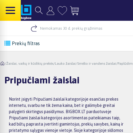
Nemokamas 30 d. prekių grąžinimas
Prekių filtras
/
Žaislai, vaikų ir kūdikių prekės
/
Lauko žaislai
/
Smėlio ir vandens žaislai
/
Paplūdimi
Pripučiami žaislai
Norint įsigyti Pripučiami žaislai kategorijoje esančias prekes
internetu, svarbu ne tik žema kaina, bet ir galimybė greitai
palyginti skirtingus pasiūlymus. BIGBOX.LT parduotuvėje
Pripučiami žaislai kategorijos asortimentas pateikiamas taip,
kad būtų paprasta įvertinti gamintojus, prekių savybes, kainą ir
pristatymo sąlygas vienoje vietoje. Šioje kategorijoje siūlomos