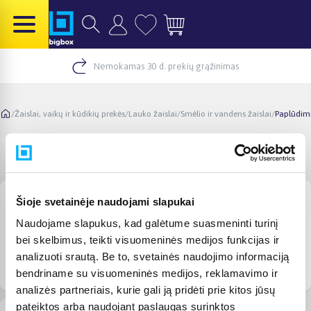
Nemokamas 30 d. prekių grąžinimas
/
Žaislai, vaikų ir kūdikių prekės
/
Lauko žaislai
/
Smėlio ir vandens žaislai
/
Paplūdimi
Paplūdimio prekės
Šioje svetainėje naudojami slapukai
Naudojame slapukus, kad galėtume suasmeninti turinį
bei skelbimus, teikti visuomeninės medijos funkcijas ir
analizuoti srautą. Be to, svetainės naudojimo informaciją
Visos paplūdimio
Pripučiamos prekės
Plaukimo aksesuarai
bendriname su visuomeninės medijos, reklamavimo ir
prekės
analizės partneriais, kurie gali ją pridėti prie kitos jūsų
pateiktos arba naudojant paslaugas surinktos