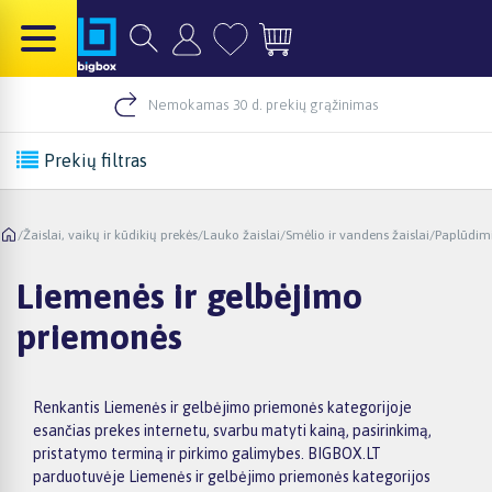
Nemokamas 30 d. prekių grąžinimas
Prekių filtras
/
Žaislai, vaikų ir kūdikių prekės
/
Lauko žaislai
/
Smėlio ir vandens žaislai
/
Paplūdimi
Liemenės ir gelbėjimo
priemonės
Renkantis Liemenės ir gelbėjimo priemonės kategorijoje
esančias prekes internetu, svarbu matyti kainą, pasirinkimą,
pristatymo terminą ir pirkimo galimybes. BIGBOX.LT
parduotuvėje Liemenės ir gelbėjimo priemonės kategorijos