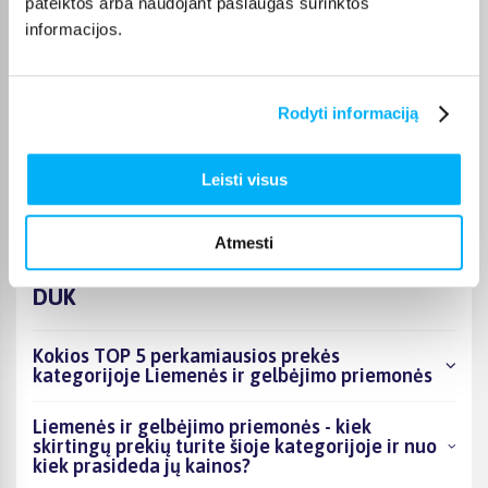
pateiktos arba naudojant paslaugas surinktos
perkant nuo 499 € į paštomatą pristatoma nemokamai.
informacijos.
Kurjerio pristatymo kaina prasideda nuo 2,99 €. Jei prekė yra
sandėlyje, ją įprastai pristatome per 1–2 darbo dienas, o tikslų
terminą visada rasite konkrečios prekės puslapyje.
Rodyti informaciją
Pasirinkę tinkamą prekę iš Liemenės ir gelbėjimo priemonės
kategorijos, galite rinktis jums patogiausią gavimo būdą:
pristatymą į paštomatą, kurjeriu arba atsiėmimą BIGBOX.LT
Leisti visus
biure Kaune.
Atmesti
DUK
Kokios TOP 5 perkamiausios prekės
kategorijoje Liemenės ir gelbėjimo priemonės
Liemenės ir gelbėjimo priemonės - kiek
skirtingų prekių turite šioje kategorijoje ir nuo
kiek prasideda jų kainos?