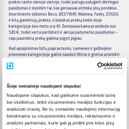
prekes rasite vienoje vietoje, todėl patogu palyginti skirtingus
pasiūlymus ir išsirinkti tai, kas geriausiai atitinka jūsų poreikius.
Asortimente siūlomos Beco, BESTWAY, Waimea, Fashy, ZOGGS
ir kitų gamintojų prekės, o bendras prekių kiekis šioje
kategorijoje šiuo metu yra 45. Žemiausia kaina prasideda nuo
5,81 €, todėl verta peržiūrėti ir akcija pažymėtus pasiūlymus –
taip pasirinktą prekę galima įsigyti pigiau.
Kad apsipirkimas būtų paprastesnis, Liemenės ir gelbėjimo
priemonės kategorijoje galite naudoti filtrus ir greitai atsirinkti
prekes pagal gamintoją, kainą, savybes ar kitus aktualius
kriterijus. Prekių sąraše lengva peržiūrėti pagrindinius
pasiūlymus, o prekės puslapyje pateikiama detalesnė
informacija apie parametrus, apmokėjimą, lizingą, pristatymą ir
kitas pirkimo sąlygas. Taip galite ramiai palyginti kelis
Šioje svetainėje naudojami slapukai
variantus, įvertinti jų privalumus ir patogiai užsisakyti
Naudojame slapukus, kad galėtume suasmeninti turinį
pasirinktą prekę internetu.
bei skelbimus, teikti visuomeninės medijos funkcijas ir
BIGBOX.LT suteikia galimybę prekes nuo 150 Eur įsigyti su
analizuoti srautą. Be to, svetainės naudojimo informaciją
nemokamu 24 mėnesių lizingu, todėl pirkti išsimokėtinai galima
bendriname su visuomeninės medijos, reklamavimo ir
patogiai planuojant išlaidas. Užsakymus pristatome visoje
analizės partneriais, kurie gali ją pridėti prie kitos jūsų
Lietuvoje: pristatymas į paštomatus kainuoja nuo 2,29 €, o