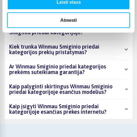
Kiek prekių yra Winmau Smiginio priedai
Leisti visus
kategorijos asortimente ir kokia žemiausia
kaina?
Atmesti
Ar BIGBOX.LT galima rasti akcijų Winmau
Smiginio priedai kategorijoje?
Kiek trunka Winmau Smiginio priedai
kategorijos prekių pristatymas?
Ar Winmau Smiginio priedai kategorijos
prekėms suteikiama garantija?
Kaip palyginti skirtingus Winmau Smiginio
priedai kategorijoje esančius modelius?
Kaip įsigyti Winmau Smiginio priedai
kategorijoje esančias prekes internetu?