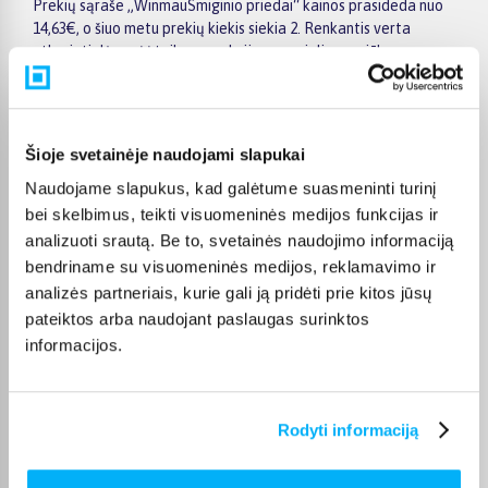
Prekių sąraše „WinmauSmiginio priedai“ kainos prasideda nuo
14,63€, o šiuo metu prekių kiekis siekia 2. Renkantis verta
atkreipti dėmesį į taikomas akcijas, specialius pasiūlymus,
techninius parametrus bei papildomas pirkimo sąlygas, kad
būtų lengviau išsirinkti geriausiai jūsų poreikius atitinkantį
variantą.
Šioje svetainėje naudojami slapukai
Papildomi pasirinkimai ir prekių savybių filtrai padeda patogiai
susiaurinti asortimentą ir greičiau rasti tinkamą prekę.
Naudojame slapukus, kad galėtume suasmeninti turinį
Peržiūrėkite „WinmauSmiginio priedai“ pasiūlymus BIGBOX.LT,
bei skelbimus, teikti visuomeninės medijos funkcijas ir
palyginkite prekes ir pirkite internetu patogiai. Pasirinktą
analizuoti srautą. Be to, svetainės naudojimo informaciją
prekę pristatysime per jos aprašyme nurodytą terminą.
bendriname su visuomeninės medijos, reklamavimo ir
analizės partneriais, kurie gali ją pridėti prie kitos jūsų
pateiktos arba naudojant paslaugas surinktos
informacijos.
DUK
Kokie Winmau Smiginio priedai kategorijoje
Rodyti informaciją
esantys produktai šiuo metu populiariausi?