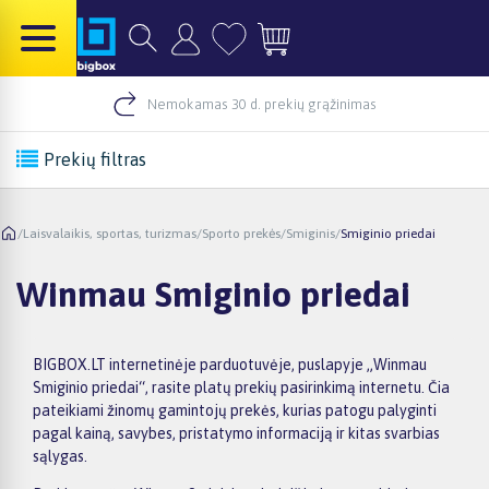
Nemokamas 30 d. prekių grąžinimas
Prekių filtras
/
Laisvalaikis, sportas, turizmas
/
Sporto prekės
/
Smiginis
/
Smiginio priedai
Winmau Smiginio priedai
BIGBOX.LT internetinėje parduotuvėje, puslapyje „Winmau
Smiginio priedai“, rasite platų prekių pasirinkimą internetu. Čia
pateikiami žinomų gamintojų prekės, kurias patogu palyginti
pagal kainą, savybes, pristatymo informaciją ir kitas svarbias
sąlygas.