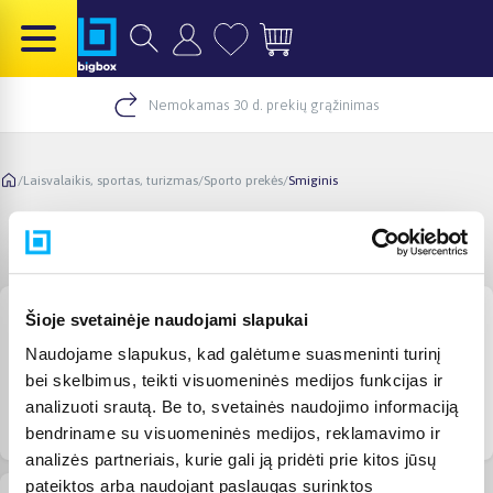
Nemokamas 30 d. prekių grąžinimas
/
Laisvalaikis, sportas, turizmas
/
Sporto prekės
/
Smiginis
Smiginis
Šioje svetainėje naudojami slapukai
Naudojame slapukus, kad galėtume suasmeninti turinį
bei skelbimus, teikti visuomeninės medijos funkcijas ir
analizuoti srautą. Be to, svetainės naudojimo informaciją
Smiginio taikiniai
Apsauginės smiginio
Smiginio strėlytės
bendriname su visuomeninės medijos, reklamavimo ir
lentos
analizės partneriais, kurie gali ją pridėti prie kitos jūsų
pateiktos arba naudojant paslaugas surinktos