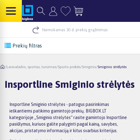
Nemokamas 30 d. prekių grąžinimas
Prekių filtras
/
Laisvalaikis, sportas, turizmas
/
Sporto prekės
/
Smiginis
/
Smiginio strėlytės
Insportline Smiginio strėlytės
Insportline Smiginio strėlytės - patogus pasirinkimas
ieškantiems patikimo gamintojo prekių. BIGBOX.LT
kategorijoje „Smiginio strėlytės“ rasite gamintojo Insportline
pasiūlymus, kuriuos galite palyginti pagal kainą, savybes,
akcijas, pristatymo informaciją ir kitus svarbius kriterijus.