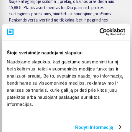
Šioje kategorijoje siūloma 1 prekių, o kainos prasideda nuo
15,88 €. Platus asortimentas leidžia pasirinkti prekes
skirtingiems poreikiams, biudžetui ir naudojimo įpročiams.
Renkantis verta įvertinti ne tik kainą, bet ir pagrindines
savybes, funkcionalumą, komplektaciją, garantijos sąlygas bei
taikomus specialius pasiūlymus.
Puslapyje esantys filtrai padeda greičiau atrasti aktualius
pasiūlymus ir patogiai palyginti Insportline prekes tarpusavyje.
Šioje svetainėje naudojami slapukai
Atsižvelkite į jums svarbiausius kriterijus, pristatymo
informaciją ir prekės aprašymą, kad galėtumėte priimti patogų
Naudojame slapukus, kad galėtume suasmeninti turinį
ir apgalvotą sprendimą.
bei skelbimus, teikti visuomeninės medijos funkcijas ir
analizuoti srautą. Be to, svetainės naudojimo informaciją
Palyginkite Insportline prekes BIGBOX.LT ir išsirinkite
bendriname su visuomeninės medijos, reklamavimo ir
tinkamiausią variantą internetu.
analizės partneriais, kurie gali ją pridėti prie kitos jūsų
pateiktos arba naudojant paslaugas surinktos
informacijos.
DUK
Rodyti informaciją
Kokie Insportline Smiginio strėlytės