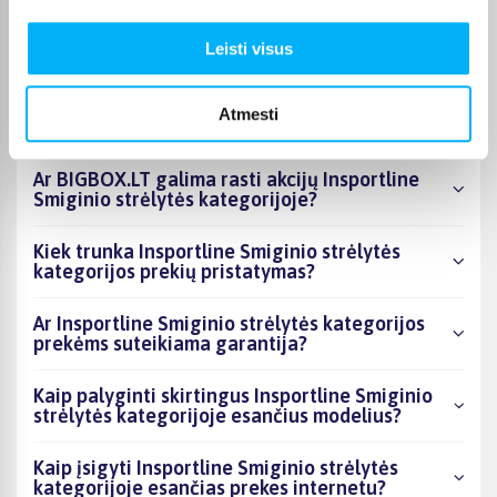
kategorijoje esantys produktai šiuo metu
populiariausi?
Leisti visus
Kiek prekių yra Insportline Smiginio strėlytės
kategorijos asortimente ir kokia žemiausia
Atmesti
kaina?
Ar BIGBOX.LT galima rasti akcijų Insportline
Smiginio strėlytės kategorijoje?
Kiek trunka Insportline Smiginio strėlytės
kategorijos prekių pristatymas?
Ar Insportline Smiginio strėlytės kategorijos
prekėms suteikiama garantija?
Kaip palyginti skirtingus Insportline Smiginio
strėlytės kategorijoje esančius modelius?
Kaip įsigyti Insportline Smiginio strėlytės
kategorijoje esančias prekes internetu?