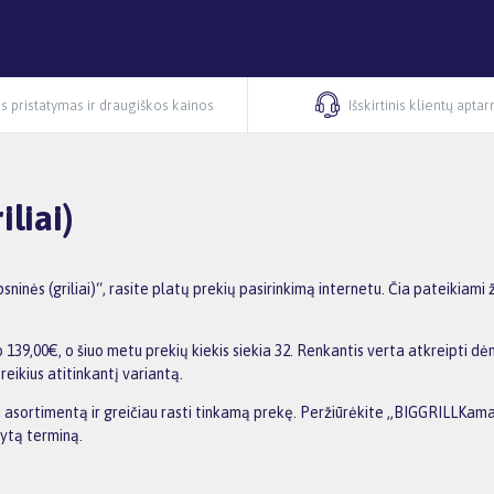
s pristatymas ir draugiškos kainos
Išskirtinis klientų apta
liai)
ės (griliai)“, rasite platų prekių pasirinkimą internetu. Čia pateikiami 
39,00€, o šiuo metu prekių kiekis siekia 32. Renkantis verta atkreipti dėm
reikius atitinkantį variantą.
ti asortimentą ir greičiau rasti tinkamą prekę. Peržiūrėkite „BIGGRILLKama
dytą terminą.