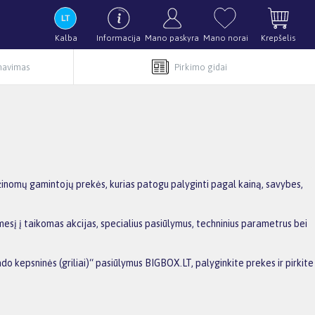
Kalba
Informacija
Mano paskyra
Mano norai
Krepšelis
rnavimas
Pirkimo gidai
žinomų gamintojų prekės, kurias patogu palyginti pagal kainą, savybes,
esį į taikomas akcijas, specialius pasiūlymus, techninius parametrus bei
do kepsninės (griliai)“ pasiūlymus BIGBOX.LT, palyginkite prekes ir pirkite