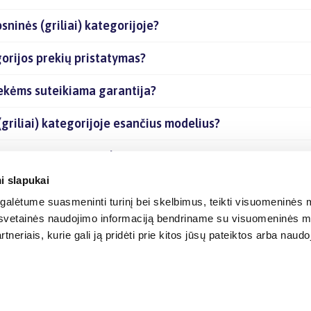
ninės (griliai) kategorijoje?
orijos prekių pristatymas?
rekėms suteikiama garantija?
griliai) kategorijoje esančius modelius?
gorijoje esančias prekes internetu?
i slapukai
alėtume suasmeninti turinį bei skelbimus, teikti visuomeninės m
o, svetainės naudojimo informaciją bendriname su visuomeninės m
tneriais, kurie gali ją pridėti prie kitos jūsų pateiktos arba naud
© 2012-
2026
BIGBOX.LT