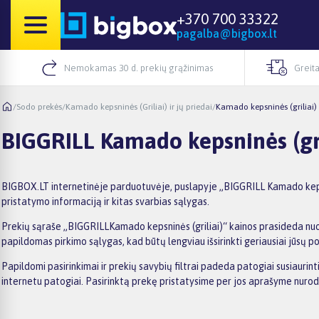
+370 700 33322
pagalba@bigbox.lt
Nemokamas 30 d. prekių grąžinimas
Greita
/
Sodo prekės
/
Kamado kepsninės (Griliai) ir jų priedai
/
Kamado kepsninės (griliai)
BIGGRILL Kamado kepsninės (gri
BIGBOX.LT internetinėje parduotuvėje, puslapyje „BIGGRILL Kamado kepsnin
pristatymo informaciją ir kitas svarbias sąlygas.
Prekių sąraše „BIGGRILLKamado kepsninės (griliai)“ kainos prasideda nuo 1
papildomas pirkimo sąlygas, kad būtų lengviau išsirinkti geriausiai jūsų po
Papildomi pasirinkimai ir prekių savybių filtrai padeda patogiai susiaurin
internetu patogiai. Pasirinktą prekę pristatysime per jos aprašyme nuro