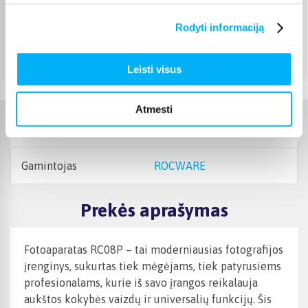
Pristato ir šeštadienį
Rugpjūtis 19d. - Rugpjūtis 25d.
Rodyti informaciją
Atsiėmimas Veiverių g. 171, Kaunas
(
1,99 €
)
Rugpjūtis 19d. - Rugpjūtis 26d.
Leisti visus
Atmesti
Charakteristikos
Gamintojas
ROCWARE
Prekės aprašymas
Fotoaparatas RC08P – tai moderniausias fotografijos
įrenginys, sukurtas tiek mėgėjams, tiek patyrusiems
profesionalams, kurie iš savo įrangos reikalauja
aukštos kokybės vaizdų ir universalių funkcijų. Šis