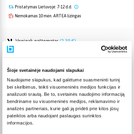
Pristatymas Lietuvoje: 7-12 d.d.
Nemokamas 10 mėn. ARTEA lizingas
Venipak paštomatas
(
2,39 €
)
Pristato ir šeštadienį
Rugpjūtis 19d. - Rugpjūtis 25d.
Venipak kurjeris
(
2,99 €
)
Rugpjūtis 19d. - Rugpjūtis 26d.
Šioje svetainėje naudojami slapukai
Omniva paštomatas
(
2,39 €
)
Naudojame slapukus, kad galėtume suasmeninti turinį
Pristato ir šeštadienį
bei skelbimus, teikti visuomeninės medijos funkcijas ir
Rugpjūtis 19d. - Rugpjūtis 25d.
analizuoti srautą. Be to, svetainės naudojimo informaciją
Smartposti paštomatas
(
2,19 €
)
bendriname su visuomeninės medijos, reklamavimo ir
Pristato ir šeštadienį
analizės partneriais, kurie gali ją pridėti prie kitos jūsų
Rugpjūtis 19d. - Rugpjūtis 25d.
pateiktos arba naudojant paslaugas surinktos
DPD kurjeris
(
3,99 €
)
informacijos.
Rugpjūtis 19d. - Rugpjūtis 26d.
DPD paštomatas
(
3,99 €
)