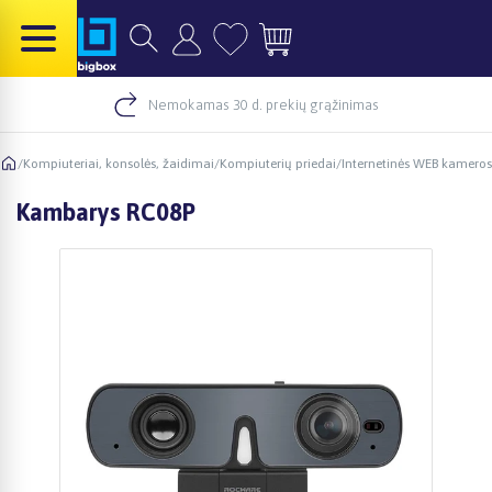
Nemokamas 30 d. prekių grąžinimas
/
Kompiuteriai, konsolės, žaidimai
/
Kompiuterių priedai
/
Internetinės WEB kameros
Kambarys RC08P