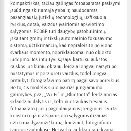
kompaktiškas, tačiau galingas fotoaparatas pasižymi
įspūdinga skiriamąja geba ir, naudodamas
pažangiausią jutiklių technologiją, užfiksuoja
ryškius, detalų vaizdus įvairiomis apšvietimo
sąlygomis. RC08P turi daugybę patobulinimų,
įskaitant greitą ir tikslų automatinio fokusavimo
sistemą, užtikrinančią, kad nepraleisite nė vieno
svarbaus momento, nepriklausomai nuo objekto
judėjimo. Jos intuityvi sąsaja, kartu su aukštos
raiškos jutikliniu ekranu, leidžia lengvai naršyti po
nustatymus ir peržiūrėti vaizdus, todėl lengva
pritaikyti fotografavimo patirtį pagal savo poreikius.
Be to, šis modelis siūlo įvairias jungiamumo
galimybes, pvz., „Wi-Fi“ ir „Bluetooth“, leidžiančias
sklandžiai dalytis ir įkelti nuotraukas tiesiai iš
fotoaparato į jūsų pageidaujamus įrenginius. Tvirta
konstrukcija ir atsparus oro sąlygoms dizainas
užtikrina ilgaamžiškumą, leidžiantį fotografuoti
įvairiose aplinkose. Nesvarbu, ar fiksuojate kvapą