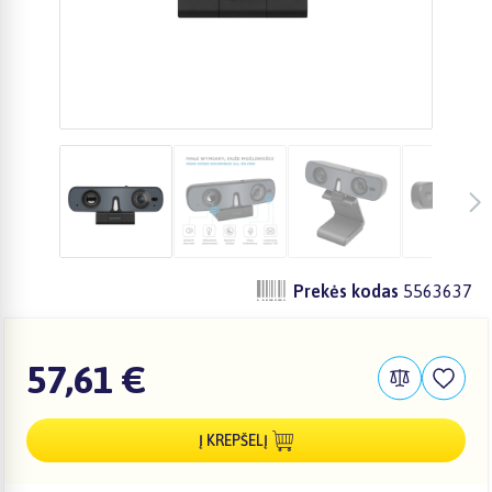
Prekės kodas
5563637
57,61 €
Į KREPŠELĮ