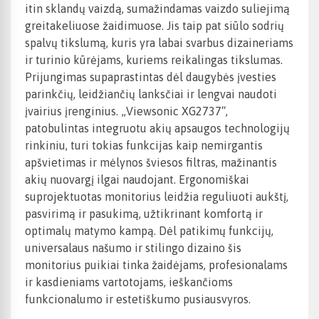
itin sklandų vaizdą, sumažindamas vaizdo suliejimą
greitakeliuose žaidimuose. Jis taip pat siūlo sodrių
spalvų tikslumą, kuris yra labai svarbus dizaineriams
ir turinio kūrėjams, kuriems reikalingas tikslumas.
Prijungimas supaprastintas dėl daugybės įvesties
parinkčių, leidžiančių lanksčiai ir lengvai naudoti
įvairius įrenginius. „Viewsonic XG2737“,
patobulintas integruotu akių apsaugos technologijų
rinkiniu, turi tokias funkcijas kaip nemirgantis
apšvietimas ir mėlynos šviesos filtras, mažinantis
akių nuovargį ilgai naudojant. Ergonomiškai
suprojektuotas monitorius leidžia reguliuoti aukštį,
pasvirimą ir pasukimą, užtikrinant komfortą ir
optimalų matymo kampą. Dėl patikimų funkcijų,
universalaus našumo ir stilingo dizaino šis
monitorius puikiai tinka žaidėjams, profesionalams
ir kasdieniams vartotojams, ieškančioms
funkcionalumo ir estetiškumo pusiausvyros.