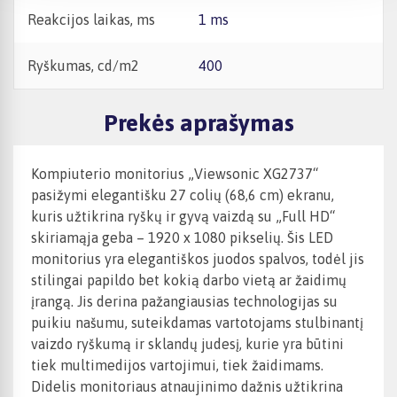
Reakcijos laikas, ms
1 ms
Ryškumas, cd/m2
400
Prekės aprašymas
Kompiuterio monitorius „Viewsonic XG2737“
pasižymi elegantišku 27 colių (68,6 cm) ekranu,
kuris užtikrina ryškų ir gyvą vaizdą su „Full HD“
skiriamąja geba – 1920 x 1080 pikselių. Šis LED
monitorius yra elegantiškos juodos spalvos, todėl jis
stilingai papildo bet kokią darbo vietą ar žaidimų
įrangą. Jis derina pažangiausias technologijas su
puikiu našumu, suteikdamas vartotojams stulbinantį
vaizdo ryškumą ir sklandų judesį, kurie yra būtini
tiek multimedijos vartojimui, tiek žaidimams.
Didelis monitoriaus atnaujinimo dažnis užtikrina