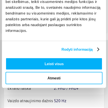
bei skelbimus, teikti visuomeninės medijos funkcijas ir
Rugpjūtis 17d. - Rugpjūtis 24d.
analizuoti srautą. Be to, svetainės naudojimo informaciją
DPD kurjeris
(
4,99 €
)
bendriname su visuomeninės medijos, reklamavimo ir
Rugpjūtis 17d. - Rugpjūtis 24d.
analizės partneriais, kurie gali ją pridėti prie kitos jūsų
Atsiėmimas Veiverių g. 171, Kaunas
(
1,99 €
)
pateiktos arba naudojant paslaugas surinktos
Rugpjūtis 17d. - Rugpjūtis 24d.
informacijos.
Rodyti informaciją
Charakteristikos
Gamintojas
Kiti
Leisti visus
Ekrano įstrižainė, "
25" - 27"
Atmesti
Ekrano raiška
2. FHD / FHD+
Vaizdo atnaujinimo dažnis
520 Hz