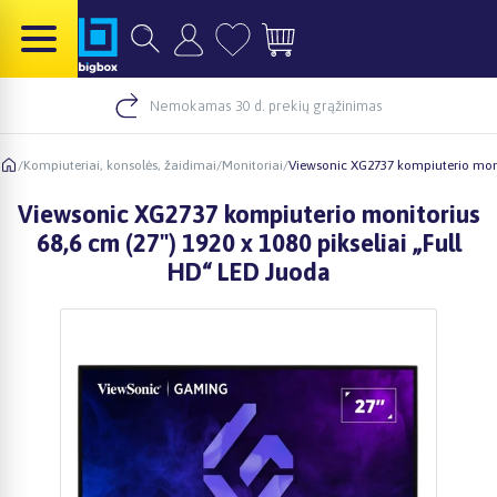
Nemokamas 30 d. prekių grąžinimas
/
Kompiuteriai, konsolės, žaidimai
/
Monitoriai
/
Viewsonic XG2737 kompiuterio monit
Viewsonic XG2737 kompiuterio monitorius
68,6 cm (27") 1920 x 1080 pikseliai „Full
HD“ LED Juoda