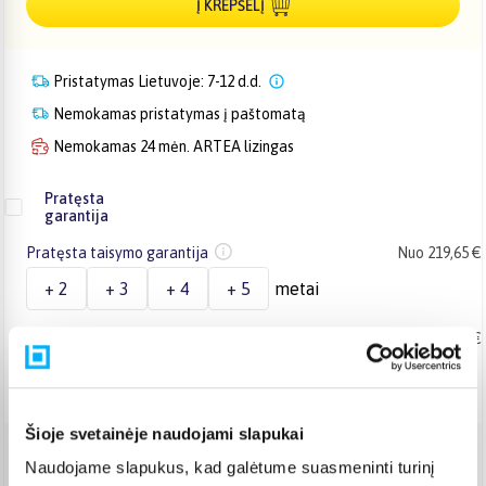
Į KREPŠELĮ
Pristatymas Lietuvoje: 7-12 d.d.
Nemokamas pristatymas į paštomatą
Nemokamas 24 mėn. ARTEA lizingas
Pratęsta
garantija
Pratęsta taisymo garantija
Nuo 219,65 €
+ 2
+ 3
+ 4
+ 5
metai
Pratęsta keitimo garantija
Nuo 280,97 €
+ 2
+ 3
metai
Šioje svetainėje naudojami slapukai
Naudojame slapukus, kad galėtume suasmeninti turinį
Venipak kurjeris
(
3,99 €
)