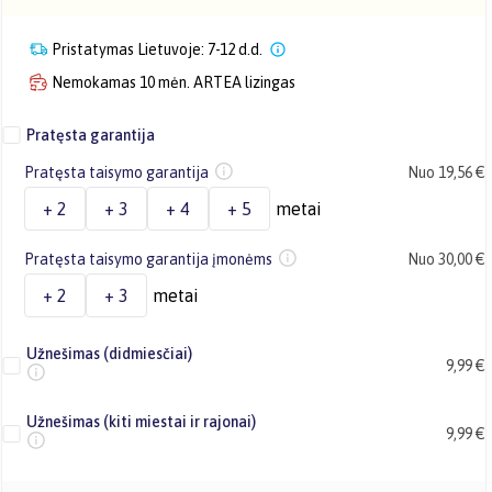
Pristatymas Lietuvoje: 7-12 d.d.
Nemokamas 10 mėn. ARTEA lizingas
Pratęsta garantija
Pratęsta taisymo garantija
Nuo 19,56 €
+ 2
+ 3
+ 4
+ 5
metai
Pratęsta taisymo garantija įmonėms
Nuo 30,00 €
+ 2
+ 3
metai
Užnešimas (didmiesčiai)
9,99 €
Užnešimas (kiti miestai ir rajonai)
9,99 €