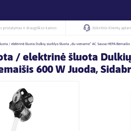
s pristatymas ir draugiškos kainos
Išskirtinis klientų apta
luota / elektrinė šluota Dulkių siurblys-šluota „du viename“ AC Sausa HEPA Bemaišis
ta / elektrinė šluota Dulkių
maišis 600 W Juoda, Sidabr