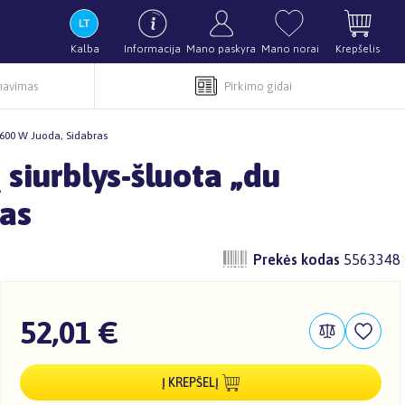
Kalba
Informacija
Mano paskyra
Mano norai
Krepšelis
rnavimas
Pirkimo gidai
 600 W Juoda, Sidabras
 siurblys-šluota „du
as
Prekės kodas
5563348
52,01 €
Į KREPŠELĮ