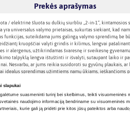
Prekės aprašymas
a / elektrinė šluota su dulkių siurbliu „2-in-1“, kintamosios s
 yra universalus valymo prietaisas, sukurtas siekiant, kad namų
otos funkcijas, suteikdama jums galingą valymo sprendimą be bū
 leidžiantį kruopščiai valyti grindis ir kilimus, lengvai pašalin
les ir alergenus, užtikrindamas švaresnę ir sveikesnę gyvenamą
kimo talpyklą lengva ištuštinti ir išvalyti, sutaupant laiko ir 
inai. Nesvarbu, ar jums reikia susidoroti su gyvūnų plaukais, 
tai idealus sprendimas užimtiems namų ūkiams, ieškančioms pa
i slapukai
alėtume suasmeninti turinį bei skelbimus, teikti visuomeninės m
o, svetainės naudojimo informaciją bendriname su visuomeninės m
tneriais, kurie gali ją pridėti prie kitos jūsų pateiktos arba naud
© 2012-
2026
BIGBOX.LT