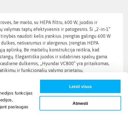
rovės, be maišo, su HEPA filtru, 600 W, juodos ir
 valymas taptų efektyvesnis ir patogesnis. Ši „2-in-1“
tinybės naudoti kelis įrankius. Įrengtas galingu 600 W
ant dulkes, nešvarumus ir alergenus. Įrengtas HEPA
ją aplinką. Be maišelių konstrukcija reiškia, kad
pastangų. Elegantiška juodos ir sidabrinės spalvų gama
ar kasdiene dulkėmis, „Hyundai VC800“ yra pritaikomas,
tikimų ir funkcionalių valymo prietaisų.
Leisti visus
edijos funkcijas
edijos,
Atmesti
ojant paslaugas