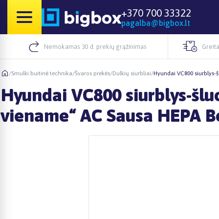
+370 700 33322
pagalba@bigbox.lt
Nemokamas 30 d. prekių grąžinimas
Greita
/
Smulki buitinė technika
/
Švaros prekės
/
Dulkių siurbliai
/
Hyundai VC800 siurblys-š
Hyundai VC800 siurblys-šluo
viename“ AC Sausa HEPA Be