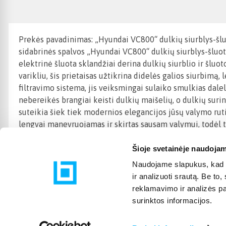
Prekės pavadinimas: „Hyundai VC800“ dulkių siurblys-šluot
sidabrinės spalvos „Hyundai VC800“ dulkių siurblys-šluota
elektrinė šluota sklandžiai derina dulkių siurblio ir šlu
varikliu, šis prietaisas užtikrina didelės galios siurbimą,
filtravimo sistema, jis veiksmingai sulaiko smulkias dale
nebereikės brangiai keisti dulkių maišelių, o dulkių surin
suteikia šiek tiek modernios elegancijos jūsų valymo rut
lengvai manevruojamas ir skirtas sausam valymui, todėl 
Šioje svetainėje naudojam
Naudojame slapukus, kad g
ir analizuoti srautą. Be t
reklamavimo ir analizės par
surinktos informacijos.