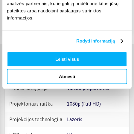
DPD paštomatas
(
3,99 €
)
analizės partneriais, kurie gali ją pridėti prie kitos jūsų
Pristato ir šeštadienį
pateiktos arba naudojant paslaugas surinktos
Rugpjūtis 18d. - Rugpjūtis 24d.
informacijos.
Atsiėmimas Veiverių g. 171, Kaunas
(
1,99 €
)
Rugpjūtis 18d. - Rugpjūtis 25d.
Rodyti informaciją
Charakteristikos
Leisti visus
Gamintojas
ViewSonic
Atmesti
Prekės kategorija
Vaizdo projektorius
Projektoriaus raiška
1080p (Full HD)
Projekcijos technologija
Lazeris