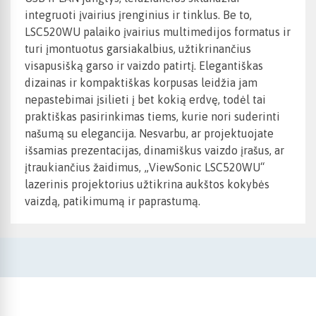
integruoti įvairius įrenginius ir tinklus. Be to,
LSC520WU palaiko įvairius multimedijos formatus ir
turi įmontuotus garsiakalbius, užtikrinančius
visapusišką garso ir vaizdo patirtį. Elegantiškas
dizainas ir kompaktiškas korpusas leidžia jam
nepastebimai įsilieti į bet kokią erdvę, todėl tai
praktiškas pasirinkimas tiems, kurie nori suderinti
našumą su elegancija. Nesvarbu, ar projektuojate
išsamias prezentacijas, dinamiškus vaizdo įrašus, ar
įtraukiančius žaidimus, „ViewSonic LSC520WU“
lazerinis projektorius užtikrina aukštos kokybės
vaizdą, patikimumą ir paprastumą.