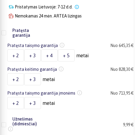
Pristatymas Lietuvoje: 7-12 d.d.
Nemokamas 24 mėn. ARTEA lizingas
Pratęsta
garantija
Pratęsta taisymo garantija
Nuo 645,35 €
+ 2
+ 3
+ 4
+ 5
metai
Pratęsta keitimo garantija
Nuo 828,30 €
+ 2
+ 3
metai
Pratęsta taisymo garantija įmonėms
Nuo 713,95 €
+ 2
+ 3
metai
Užnešimas
(didmiesčiai)
9,99 €