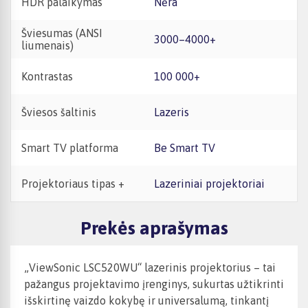
HDR palaikymas
Nėra
Šviesumas (ANSI
3000–4000+
liumenais)
Kontrastas
100 000+
Šviesos šaltinis
Lazeris
Smart TV platforma
Be Smart TV
Projektoriaus tipas +
Lazeriniai projektoriai
Prekės aprašymas
„ViewSonic LSC520WU“ lazerinis projektorius – tai
pažangus projektavimo įrenginys, sukurtas užtikrinti
išskirtinę vaizdo kokybę ir universalumą, tinkantį