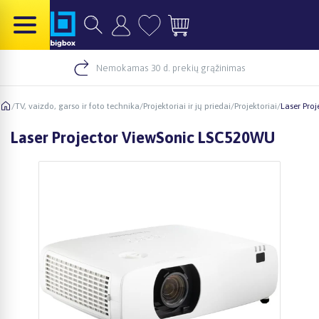
Nemokamas 30 d. prekių grąžinimas
/
TV, vaizdo, garso ir foto technika
/
Projektoriai ir jų priedai
/
Projektoriai
/
Laser Pro
Laser Projector ViewSonic LSC520WU