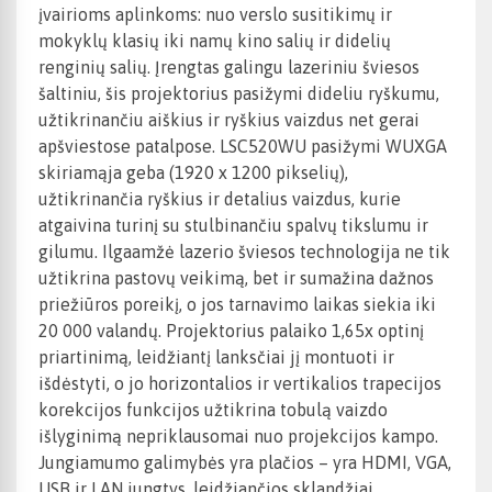
įvairioms aplinkoms: nuo verslo susitikimų ir
mokyklų klasių iki namų kino salių ir didelių
renginių salių. Įrengtas galingu lazeriniu šviesos
šaltiniu, šis projektorius pasižymi dideliu ryškumu,
užtikrinančiu aiškius ir ryškius vaizdus net gerai
apšviestose patalpose. LSC520WU pasižymi WUXGA
skiriamąja geba (1920 x 1200 pikselių),
užtikrinančia ryškius ir detalius vaizdus, kurie
atgaivina turinį su stulbinančiu spalvų tikslumu ir
gilumu. Ilgaamžė lazerio šviesos technologija ne tik
užtikrina pastovų veikimą, bet ir sumažina dažnos
priežiūros poreikį, o jos tarnavimo laikas siekia iki
20 000 valandų. Projektorius palaiko 1,65x optinį
priartinimą, leidžiantį lanksčiai jį montuoti ir
išdėstyti, o jo horizontalios ir vertikalios trapecijos
korekcijos funkcijos užtikrina tobulą vaizdo
išlyginimą nepriklausomai nuo projekcijos kampo.
Jungiamumo galimybės yra plačios – yra HDMI, VGA,
USB ir LAN jungtys, leidžiančios sklandžiai