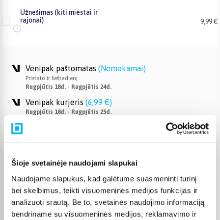
Užnešimas (kiti miestai ir
rajonai)
9,99 €
Venipak paštomatas
(
Nemokamai
)
Pristato ir šeštadienį
Rugpjūtis 18d. - Rugpjūtis 24d.
Venipak kurjeris
(
6,99 €
)
Rugpjūtis 18d. - Rugpjūtis 25d.
Omniva paštomatas
(
2,39 €
)
Pristato ir šeštadienį
Rugpjūtis 18d. - Rugpjūtis 24d.
Smartposti paštomatas
(
2,19 €
)
Šioje svetainėje naudojami slapukai
Pristato ir šeštadienį
Naudojame slapukus, kad galėtume suasmeninti turinį
Rugpjūtis 18d. - Rugpjūtis 24d.
bei skelbimus, teikti visuomeninės medijos funkcijas ir
DPD kurjeris
(
7,99 €
)
analizuoti srautą. Be to, svetainės naudojimo informaciją
Rugpjūtis 18d. - Rugpjūtis 25d.
bendriname su visuomeninės medijos, reklamavimo ir