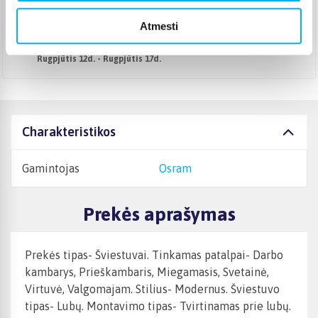
Pristato ir šeštadienį
Rugpjūtis 12d. - Rugpjūtis 17d.
Atmesti
Atsiėmimas Veiverių g. 171, Kaunas
(
1,99 €
)
Rugpjūtis 12d. - Rugpjūtis 17d.
Charakteristikos
Gamintojas
Osram
Prekės aprašymas
Prekės tipas- Šviestuvai. Tinkamas patalpai- Darbo
kambarys, Prieškambaris, Miegamasis, Svetainė,
Virtuvė, Valgomajam. Stilius- Modernus. Šviestuvo
tipas- Lubų. Montavimo tipas- Tvirtinamas prie lubų.