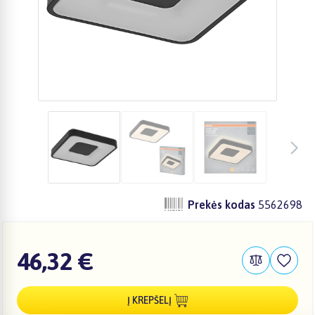
Prekės kodas
5562698
46,32 €
Į KREPŠELĮ