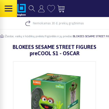
Nemokamas 30 d. prekių grąžinimas
/
Žaislai, vaikų ir kūdikių prekės
/
Figūrėlės ir jų priedai
/
BLOKEES SESAME STREET FI
BLOKEES SESAME STREET FIGURES
preCOOL S1 - OSCAR