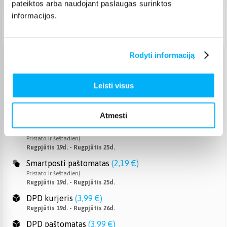
pateiktos arba naudojant paslaugas surinktos
informacijos.
Pristatymas Lietuvoje: 7-12 d.d.
Rodyti informaciją
Venipak paštomatas
(
2,39 €
)
Pristato ir šeštadienį
Leisti visus
Rugpjūtis 19d. - Rugpjūtis 25d.
Venipak kurjeris
(
2,99 €
)
Rugpjūtis 19d. - Rugpjūtis 26d.
Atmesti
Omniva paštomatas
(
2,39 €
)
Pristato ir šeštadienį
Rugpjūtis 19d. - Rugpjūtis 25d.
Smartposti paštomatas
(
2,19 €
)
Pristato ir šeštadienį
Rugpjūtis 19d. - Rugpjūtis 25d.
DPD kurjeris
(
3,99 €
)
Rugpjūtis 19d. - Rugpjūtis 26d.
DPD paštomatas
(
3,99 €
)