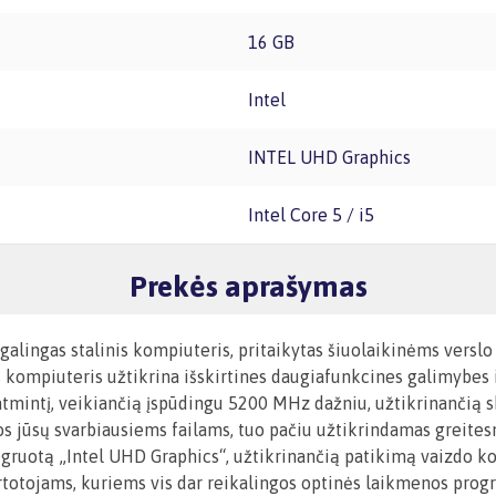
16 GB
Intel
INTEL UHD Graphics
Intel Core 5 / i5
Prekės aprašymas
 galingas stalinis kompiuteris, pritaikytas šiuolaikinėms ver
s kompiuteris užtikrina išskirtines daugiafunkcines galimybes
ntį, veikiančią įspūdingu 5200 MHz dažniu, užtikrinančią skla
 jūsų svarbiausiems failams, tuo pačiu užtikrindamas greitesn
i integruotą „Intel UHD Graphics“, užtikrinančią patikimą vaizd
rtotojams, kuriems vis dar reikalingos optinės laikmenos prog