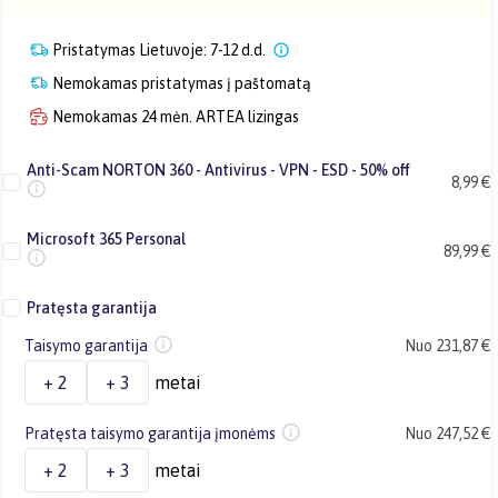
Pristatymas Lietuvoje: 7-12 d.d.
Nemokamas pristatymas į paštomatą
Nemokamas 24 mėn. ARTEA lizingas
Anti-Scam NORTON 360 - Antivirus - VPN - ESD - 50% off
8,99 €
Microsoft 365 Personal
89,99 €
Pratęsta garantija
Taisymo garantija
Nuo 231,87 €
+ 2
+ 3
metai
Pratęsta taisymo garantija įmonėms
Nuo 247,52 €
+ 2
+ 3
metai