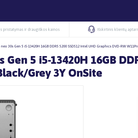
s pristatymas ir draugiškos kainos
Išskirtinis klientų apta
 neo 30s Gen 5 i5-13420H 16GB DDR5 5200 SSD512 Intel UHD Graphics DVD-RW W11Pro
s Gen 5 i5-13420H 16GB DD
lack/Grey 3Y OnSite