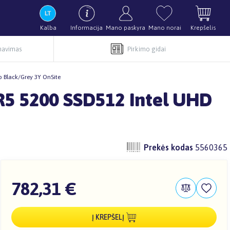
Kalba
Informacija
Mano paskyra
Mano norai
Krepšelis
rnavimas
Pirkimo gidai
 Black/Grey 3Y OnSite
R5 5200 SSD512 Intel UHD
Prekės kodas
5560365
782,31 €
Į KREPŠELĮ