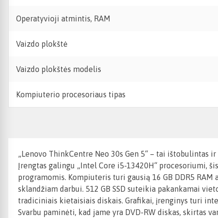
Operatyvioji atmintis, RAM
Vaizdo plokštė
Vaizdo plokštės modelis
Kompiuterio procesoriaus tipas
„Lenovo ThinkCentre Neo 30s Gen 5“ – tai ištobulintas ir
Įrengtas galingu „Intel Core i5-13420H“ procesoriumi, ši
programomis. Kompiuteris turi gausią 16 GB DDR5 RAM atmi
sklandžiam darbui. 512 GB SSD suteikia pakankamai vietos
tradiciniais kietaisiais diskais. Grafikai, įrenginys tur
Svarbu paminėti, kad jame yra DVD-RW diskas, skirtas va