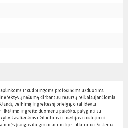
slo aplinkoms ir sudėtingoms profesinėms užduotims.
 ir efektyvų našumą dirbant su resursų reikalaujančiomis
ndų veikimą ir greitesnį prieigą, o tai idealu
į įkėlimą ir greitą duomenų paiešką, palyginti su
o kokybę kasdienėms užduotims ir medijos naudojimui.
raminės įrangos diegimui ar medijos atkūrimui. Sistema