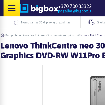
+370 700 33322
pagalba@bigbox.lt
Nemokamas 30 d. prekių grąžinimas
Greita
/
Kompiuteriai, konsolės, žaidimai
/
Stacionarūs kompiuteriai
/
Lenovo ThinkCentre
Lenovo ThinkCentre neo 30
Graphics DVD-RW W11Pro B