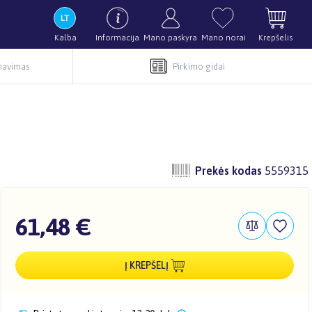
Kalba
Informacija
Mano paskyra
Mano norai
Krepšelis
rnavimas
Pirkimo gidai
Prekės kodas
5559315
61,48 €
Į KREPŠELĮ