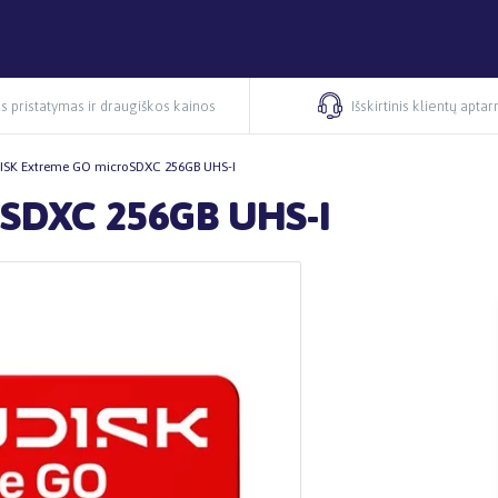
s pristatymas ir draugiškos kainos
Išskirtinis klientų apta
ISK Extreme GO microSDXC 256GB UHS-I
SDXC 256GB UHS-I