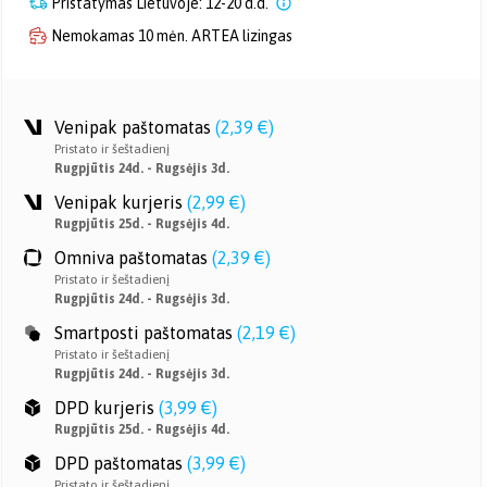
Pristatymas Lietuvoje: 12-20 d.d.
Nemokamas 10 mėn. ARTEA lizingas
Venipak paštomatas
(
2,39 €
)
Pristato ir šeštadienį
Rugpjūtis 24d. - Rugsėjis 3d.
Venipak kurjeris
(
2,99 €
)
Rugpjūtis 25d. - Rugsėjis 4d.
Omniva paštomatas
(
2,39 €
)
Pristato ir šeštadienį
Rugpjūtis 24d. - Rugsėjis 3d.
Smartposti paštomatas
(
2,19 €
)
Pristato ir šeštadienį
Rugpjūtis 24d. - Rugsėjis 3d.
DPD kurjeris
(
3,99 €
)
Rugpjūtis 25d. - Rugsėjis 4d.
DPD paštomatas
(
3,99 €
)
Pristato ir šeštadienį