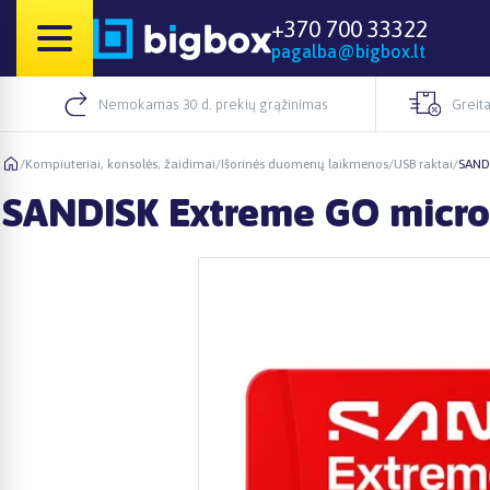
+370 700 33322
pagalba@bigbox.lt
Nemokamas 30 d. prekių grąžinimas
Greita
/
Kompiuteriai, konsolės, žaidimai
/
Išorinės duomenų laikmenos
/
USB raktai
/
SAND
SANDISK Extreme GO micro