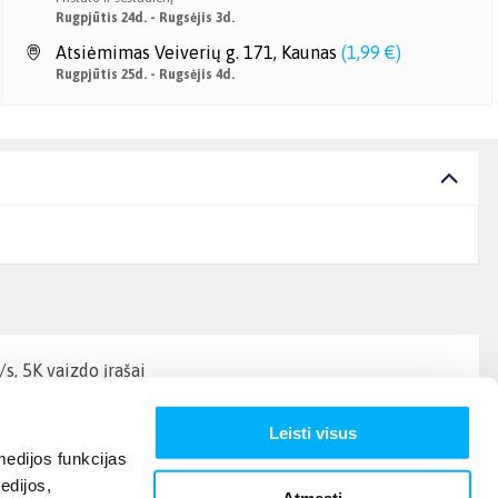
Rugpjūtis 24d. - Rugsėjis 3d.
Atsiėmimas Veiverių g. 171, Kaunas
(
1,99 €
)
Rugpjūtis 25d. - Rugsėjis 4d.
, 5K vaizdo įrašai
Leisti visus
edijos funkcijas
edijos,
Atmesti