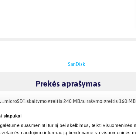
SanDisk
Prekės aprašymas
microSD“, skaitymo greitis 240 MB/s, rašymo greitis 160 MB/s
i slapukai
alėtume suasmeninti turinį bei skelbimus, teikti visuomeninės m
o, svetainės naudojimo informaciją bendriname su visuomeninės m