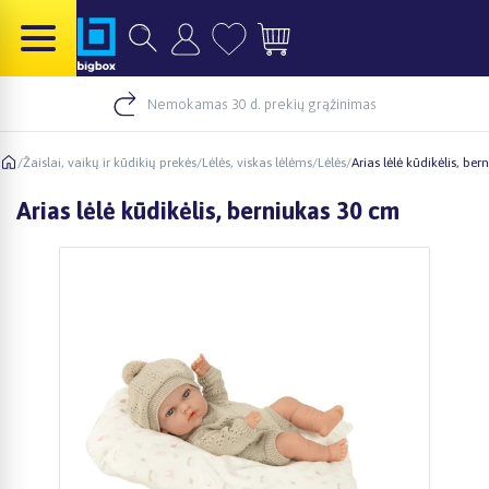
Nemokamas 30 d. prekių grąžinimas
/
Žaislai, vaikų ir kūdikių prekės
/
Lėlės, viskas lėlėms
/
Lėlės
/
Arias lėlė kūdikėlis, be
Arias lėlė kūdikėlis, berniukas 30 cm