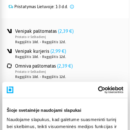
Pristatymas Lietuvoje: 1-3 d.d.
Venipak paštomatas
(
2,39 €
)
Pristato ir šeštadienį
Rugpjūtis 10d. - Rugpjūtis 12d.
Venipak kurjeris
(
2,99 €
)
Rugpjūtis 10d. - Rugpjūtis 12d.
Omniva paštomatas
(
2,39 €
)
Pristato ir šeštadienį
Rugpjūtis 10d. - Rugpjūtis 12d.
Smartposti paštomatas
(
2,19 €
)
Pristato ir šeštadienį
Rugpjūtis 10d. - Rugpjūtis 12d.
DPD kurjeris
(
3,99 €
)
Šioje svetainėje naudojami slapukai
Rugpjūtis 10d. - Rugpjūtis 12d.
Naudojame slapukus, kad galėtume suasmeninti turinį
DPD paštomatas
(
3,99 €
)
bei skelbimus, teikti visuomeninės medijos funkcijas ir
Pristato ir šeštadienį