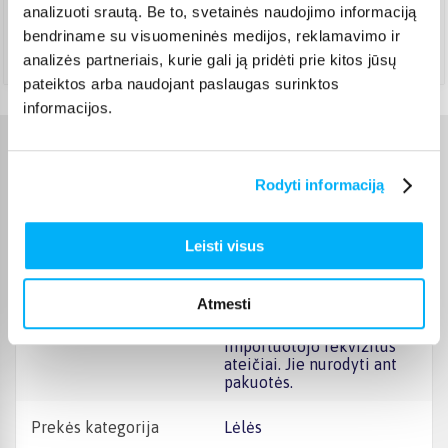
Rugpjūtis 10d. - Rugpjūtis 12d.
analizuoti srautą. Be to, svetainės naudojimo informaciją
bendriname su visuomeninės medijos, reklamavimo ir
Atsiėmimas Veiverių g. 171, Kaunas
(
1,99 €
)
Rugpjūtis 10d. - Rugpjūtis 12d.
analizės partneriais, kurie gali ją pridėti prie kitos jūsų
pateiktos arba naudojant paslaugas surinktos
informacijos.
Charakteristikos
Rodyti informaciją
Gamintojas
ARIAS
Leisti visus
Prekė yra sertifikuota ir
atitinka Europos Sąjungos
reikalavimus žaislams. CE
Atmesti
žymą rasite ant pakuotės.
CE sertifikatas
Išsaugokite gamintojo ir
importuotojo rekvizitus
ateičiai. Jie nurodyti ant
pakuotės.
Prekės kategorija
Lėlės