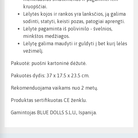
kruopščiai.
Lėlytės kojos ir rankos yra lanksčios, ją galima
sodinti, statyti, keisti pozas, patogiai aprengti.
Lėlytė pagaminta iš polivinilo - švelnios,
minkštos medžiagos.
Lėlytę galima maudyti ir guldyti į bet kurį lėlės
vežimėlį.
Pakuotė: puošni kartoninė dėžutė.
Pakuotės dydis: 37 x 17.5 x 23.5 cm.
Rekomenduojama vaikams nuo 2 metų.
Produktas sertifikuotas CE ženklu.
Gamintojas BLUE DOLLS S.L.U., Ispanija.