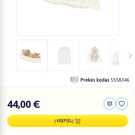
Prekės kodas
5558346
44,00 €
Į KREPŠELĮ