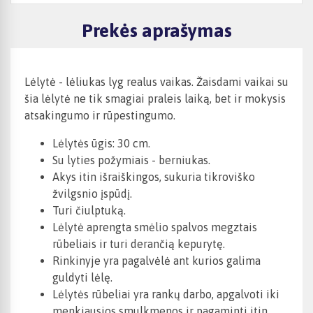
Prekės aprašymas
Lėlytė - lėliukas lyg realus vaikas. Žaisdami vaikai su
šia lėlytė ne tik smagiai praleis laiką, bet ir mokysis
atsakingumo ir rūpestingumo.
Lėlytės ūgis: 30 cm.
Su lyties požymiais - berniukas.
Akys itin išraiškingos, sukuria tikroviško
žvilgsnio įspūdį.
Turi čiulptuką.
Lėlytė aprengta smėlio spalvos megztais
rūbeliais ir turi derančią kepurytę.
Rinkinyje yra pagalvėlė ant kurios galima
guldyti lėlę.
Lėlytės rūbeliai yra rankų darbo, apgalvoti iki
menkiausios smulkmenos ir pagaminti itin