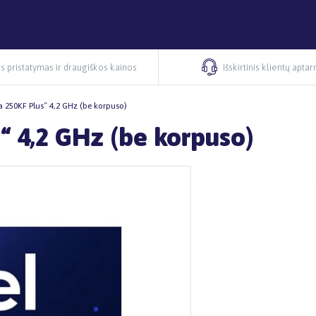
s pristatymas ir draugiškos kainos
Išskirtinis klientų apta
ra 250KF Plus“ 4,2 GHz (be korpuso)
s“ 4,2 GHz (be korpuso)