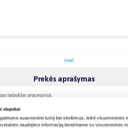
Intel
Prekės aprašymas
pos talpyklos procesorius
i slapukai
alėtume suasmeninti turinį bei skelbimus, teikti visuomeninės m
o, svetainės naudojimo informaciją bendriname su visuomeninės m