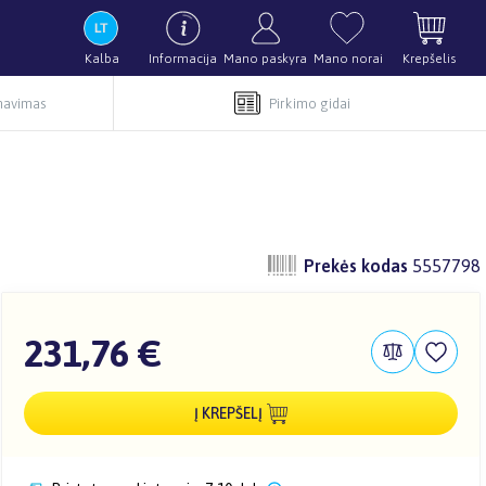
Kalba
Informacija
Mano paskyra
Mano norai
Krepšelis
rnavimas
Pirkimo gidai
Prekės kodas
5557798
231,76 €
Į KREPŠELĮ