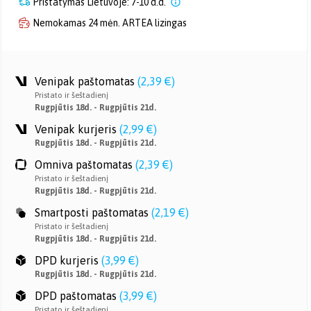
Pristatymas Lietuvoje: 7-10 d.d.
Nemokamas 24 mėn. ARTEA lizingas
Venipak paštomatas
(
2,39 €
)
Pristato ir šeštadienį
Rugpjūtis 18d. - Rugpjūtis 21d.
Venipak kurjeris
(
2,99 €
)
Rugpjūtis 18d. - Rugpjūtis 21d.
Omniva paštomatas
(
2,39 €
)
Pristato ir šeštadienį
Rugpjūtis 18d. - Rugpjūtis 21d.
Smartposti paštomatas
(
2,19 €
)
Pristato ir šeštadienį
Rugpjūtis 18d. - Rugpjūtis 21d.
DPD kurjeris
(
3,99 €
)
Rugpjūtis 18d. - Rugpjūtis 21d.
DPD paštomatas
(
3,99 €
)
Pristato ir šeštadienį