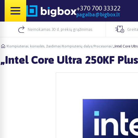
+370 700 33322
pagalba@bigbox.lt
Nemokamas 30 d. prekių grąžinimas
Greita
/
Kompiuteriai, konsolės, žaidimai
/
Kompiuterių dalys
/
Procesoriai
/
„Intel Core Ult
„Intel Core Ultra 250KF Plu