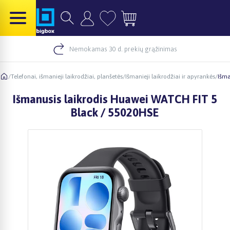
Nemokamas 30 d. prekių grąžinimas
/
Telefonai, išmanieji laikrodžiai, planšetės
/
Išmanieji laikrodžiai ir apyrankės
/
Išma
Išmanusis laikrodis Huawei WATCH FIT 5
Black / 55020HSE