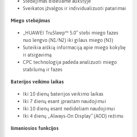
Stebėjimas dideliame aukštyje
Sveikatos įžvalgos ir individualizuoti patarimai
Miego stebėjimas
„HUAWEI TruSleep™ 5.0“ stebi miego fazes
nuo lengvo (N1/N2) iki gilaus miego (N3)
Suteikia aiškią informaciją apie miego kokybę
ir atsigavimą
CPC technologija padeda analizuoti miego
stabilumą ir fazes
Baterijos veikimo laikas
Iki 10 dienų baterijos veikimo laikas
Iki 7 dienų esant įprastam naudojimui
Iki 10 dienų esant nedideliam naudojimui
Iki 4 dienų „Always-On Display“ (AOD) režimu
Išmaniosios funkcijos