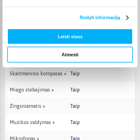
Įmontuoti garsiakalbiai
Taip
Rodyti informaciją
Atsparumas vandeniui +
5 ATM (iki 50 m.)
Leisti visus
Žadintuvo funkcija +
Taip
Kalorijų skaičiavimo
Atmesti
Taip
funkcija +
Skaitmeninis kompasas +
Taip
Miego stebėjimas +
Taip
Žingsniamatis +
Taip
Muzikos valdymas +
Taip
Mikrofonas +
Taip