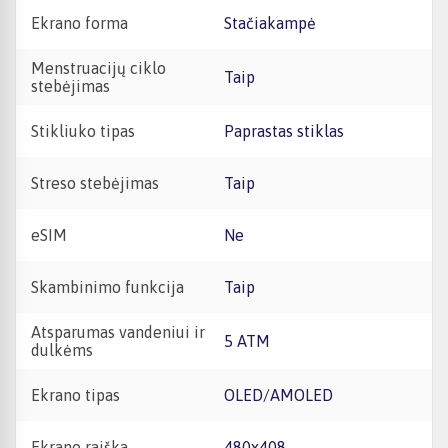
Ekrano forma
Stačiakampė
Menstruacijų ciklo
Taip
stebėjimas
Stikliuko tipas
Paprastas stiklas
Streso stebėjimas
Taip
eSIM
Ne
Skambinimo funkcija
Taip
Atsparumas vandeniui ir
5 ATM
dulkėms
Ekrano tipas
OLED/AMOLED
Ekrano raiška
480x408