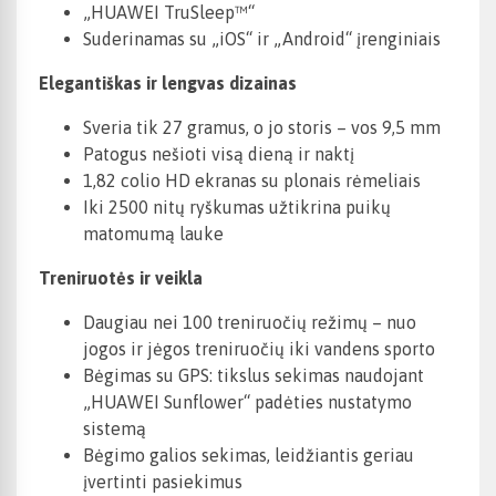
„HUAWEI TruSleep™“
Suderinamas su „iOS“ ir „Android“ įrenginiais
Elegantiškas ir lengvas dizainas
Sveria tik 27 gramus, o jo storis – vos 9,5 mm
Patogus nešioti visą dieną ir naktį
1,82 colio HD ekranas su plonais rėmeliais
Iki 2500 nitų ryškumas užtikrina puikų
matomumą lauke
Treniruotės ir veikla
Daugiau nei 100 treniruočių režimų – nuo
jogos ir jėgos treniruočių iki vandens sporto
Bėgimas su GPS: tikslus sekimas naudojant
„HUAWEI Sunflower“ padėties nustatymo
sistemą
Bėgimo galios sekimas, leidžiantis geriau
įvertinti pasiekimus