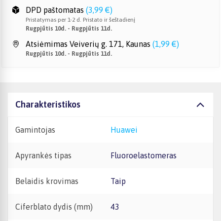
DPD paštomatas
(
3,99 €
)
Pristatymas per 1-2 d. Pristato ir šeštadienį
Rugpjūtis 10d. - Rugpjūtis 11d.
Atsiėmimas Veiverių g. 171, Kaunas
(
1,99 €
)
Rugpjūtis 10d. - Rugpjūtis 11d.
Charakteristikos
Gamintojas
Huawei
Apyrankės tipas
Fluoroelastomeras
Belaidis krovimas
Taip
Ciferblato dydis (mm)
43