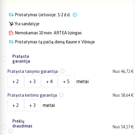
Pristatymas Lietuvoje: 1-2 d.d.
Yra sandėlyje
Nemokamas 10 mėn. ARTEA lizingas
Pristatymas tą pačią dieną Kaune ir Vilniuje
Pratęsta
garantija
Pratęsta taisymo garantija
Nuo 46,72 €
+ 2
+ 3
+ 4
+ 5
metai
Pratęsta keitimo garantija
Nuo 58,64 €
+ 2
+ 3
metai
Prekių
draudimas
Nuo 54,17 €