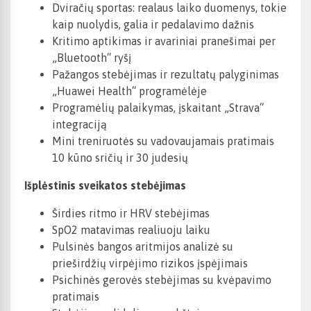
Dviračių sportas: realaus laiko duomenys, tokie
kaip nuolydis, galia ir pedalavimo dažnis
Kritimo aptikimas ir avariniai pranešimai per
„Bluetooth“ ryšį
Pažangos stebėjimas ir rezultatų palyginimas
„Huawei Health“ programėlėje
Programėlių palaikymas, įskaitant „Strava“
integraciją
Mini treniruotės su vadovaujamais pratimais
10 kūno sričių ir 30 judesių
Išplėstinis sveikatos stebėjimas
Širdies ritmo ir HRV stebėjimas
SpO2 matavimas realiuoju laiku
Pulsinės bangos aritmijos analizė su
prieširdžių virpėjimo rizikos įspėjimais
Psichinės gerovės stebėjimas su kvėpavimo
pratimais