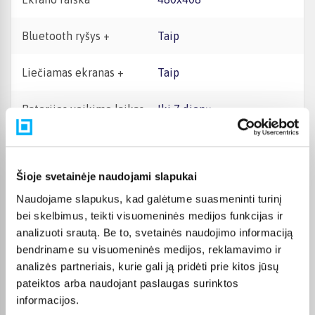
Bluetooth ryšys +
Taip
Liečiamas ekranas +
Taip
Baterijos veikimo laikas
iki 7 dienų
GPS (Vietos nustatymas)
Yra
Šioje svetainėje naudojami slapukai
GPS (L1+L5), GLONASS,
GPS tipas
GALILEO, QZSS, BDS
Naudojame slapukus, kad galėtume suasmeninti turinį
bei skelbimus, teikti visuomeninės medijos funkcijas ir
Laikrodžio tipas
Laikrodis
analizuoti srautą. Be to, svetainės naudojimo informaciją
bendriname su visuomeninės medijos, reklamavimo ir
Pulsometras
Yra
analizės partneriais, kurie gali ją pridėti prie kitos jūsų
pateiktos arba naudojant paslaugas surinktos
Mobilusis ryšys +
Nėra
informacijos.