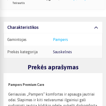
Teirautis
Charakteristikos
Gamintojas
Pampers
Prekės kategorija
Sauskelnės
Prekės aprašymas
Pampers Premium Care
Geriausias „Pampers“ komfortas ir apsauga jautriai
odai. Šlapimas ir kiti nešvarumai ilgainiui gali
sudirginti jautrią kūdikio odelę, sukelti diskomfortą