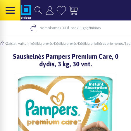
Nemokamas 30 d. prekių grąžinimas
/
Žaislai, vaikų ir kūdikių prekės
/
Kūdikių prekės
/
Kūdikių priežiūros priemonės
/
Saus
Sauskelnės Pampers Premium Care, 0
dydis, 3 kg, 30 vnt.