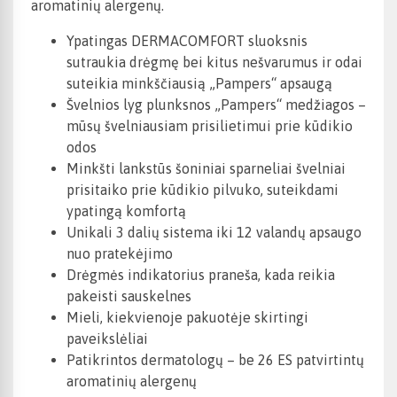
aromatinių alergenų.
Ypatingas DERMACOMFORT sluoksnis
sutraukia drėgmę bei kitus nešvarumus ir odai
suteikia minkščiausią „Pampers“ apsaugą
Švelnios lyg plunksnos „Pampers“ medžiagos –
mūsų švelniausiam prisilietimui prie kūdikio
odos
Minkšti lankstūs šoniniai sparneliai švelniai
prisitaiko prie kūdikio pilvuko, suteikdami
ypatingą komfortą
Unikali 3 dalių sistema iki 12 valandų apsaugo
nuo pratekėjimo
Drėgmės indikatorius praneša, kada reikia
pakeisti sauskelnes
Mieli, kiekvienoje pakuotėje skirtingi
paveikslėliai
Patikrintos dermatologų – be 26 ES patvirtintų
aromatinių alergenų