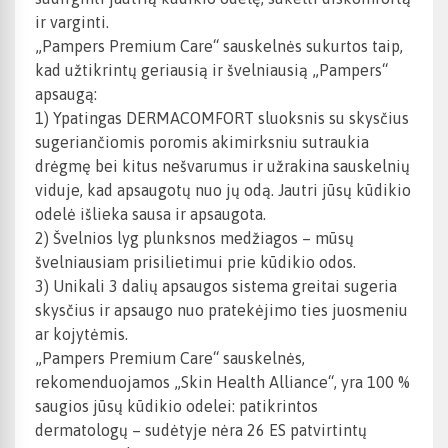
ir varginti.
„Pampers Premium Care“ sauskelnės sukurtos taip,
kad užtikrintų geriausią ir švelniausią „Pampers“
apsaugą:
1) Ypatingas DERMACOMFORT sluoksnis su skysčius
sugeriančiomis poromis akimirksniu sutraukia
drėgmę bei kitus nešvarumus ir užrakina sauskelnių
viduje, kad apsaugotų nuo jų odą. Jautri jūsų kūdikio
odelė išlieka sausa ir apsaugota.
2) Švelnios lyg plunksnos medžiagos – mūsų
švelniausiam prisilietimui prie kūdikio odos.
3) Unikali 3 dalių apsaugos sistema greitai sugeria
skysčius ir apsaugo nuo pratekėjimo ties juosmeniu
ar kojytėmis.
„Pampers Premium Care“ sauskelnės,
rekomenduojamos „Skin Health Alliance“, yra 100 %
saugios jūsų kūdikio odelei: patikrintos
dermatologų – sudėtyje nėra 26 ES patvirtintų