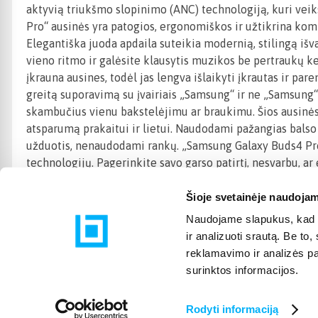
aktyvią triukšmo slopinimo (ANC) technologiją, kuri vei
Pro“ ausinės yra patogios, ergonomiškos ir užtikrina komfo
Elegantiška juoda apdaila suteikia modernią, stilingą išvai
vieno ritmo ir galėsite klausytis muzikos be pertraukų kel
įkrauna ausines, todėl jas lengva išlaikyti įkrautas ir par
greitą suporavimą su įvairiais „Samsung“ ir ne „Samsung“ 
skambučius vienu bakstelėjimu ar braukimu. Šios ausinės
atsparumą prakaitui ir lietui. Naudodami pažangias balso a
užduotis, nenaudodami rankų. „Samsung Galaxy Buds4 Pro“ 
technologijų. Pagerinkite savo garso patirtį, nesvarbu, 
Šioje svetainėje naudojam
Naudojame slapukus, kad g
ir analizuoti srautą. Be t
reklamavimo ir analizės par
surinktos informacijos.
Rodyti informaciją