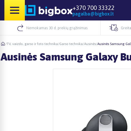
+370 700 33322
pagalba@bigbox.lt
Nemokamas 30 d. prekių grąžinimas
Greita
/
TV, vaizdo, garso ir foto technika
/
Garso technika
/
Ausinės
/
Ausinės Samsung Gal
Ausinės Samsung Galaxy B