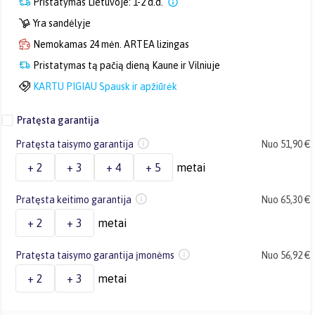
Pristatymas Lietuvoje: 1-2 d.d.
Yra sandėlyje
Nemokamas 24 mėn. ARTEA lizingas
Pristatymas tą pačią dieną Kaune ir Vilniuje
KARTU PIGIAU Spausk ir apžiūrėk
Pratęsta garantija
Pratęsta taisymo garantija
Nuo 51,90 €
+ 2
+ 3
+ 4
+ 5
metai
Pratęsta keitimo garantija
Nuo 65,30 €
+ 2
+ 3
metai
Pratęsta taisymo garantija įmonėms
Nuo 56,92 €
+ 2
+ 3
metai