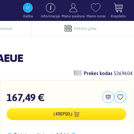
Kalba
Informacija
Mano paskyra
Mano norai
Krepšelis
rnavimas
Pirkimo gidai
KAEUE
Prekės kodas
5369604
167,49 €
Į KREPŠELĮ