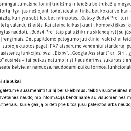
ksmingai sumažina foninį triukšmą ir leidžia be trukdžių mėga
rtą ilgai jas nešiojant, todėl idealiai tinka bet kokiai veiklai
zdą, kuri yra subtilus, bet rafinuotas. „Galaxy Buds4 Pro“ turi 
etą valandų iš eilės. Kai ateina laikas įkrauti, kompaktiškas į
engtas naudoti. „Buds4 Pro“ taip pat užtikrina sklandų ryšį su jūs
įrenginiais. Dėl papildomo patogumo jutikliniai valdikliai leidž
, suprojektuotos pagal IPX7 atsparumo vandeniui standartą, pui
sistentų funkcijas, pvz., „Bixby“, „Google Assistant“ ar „Siri“,
ausinės – tai puikus našumo ir stiliaus derinys, sukurtas tiem
ar esate kelyje, ar namuose, naudodami puikų formos, funkcional
i slapukai
alėtume suasmeninti turinį bei skelbimus, teikti visuomeninės m
o, svetainės naudojimo informaciją bendriname su visuomeninės m
tneriais, kurie gali ją pridėti prie kitos jūsų pateiktos arba naud
© 2012-
2026
BIGBOX.LT