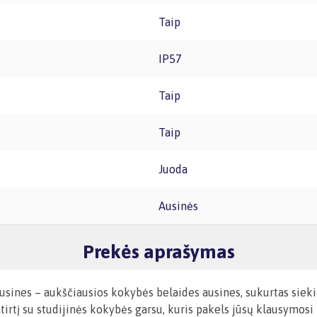
Taip
IP57
Taip
Taip
Juoda
Ausinės
Prekės aprašymas
ines – aukščiausios kokybės belaides ausines, sukurtas siekia
irtį su studijinės kokybės garsu, kuris pakels jūsų klausymosi 