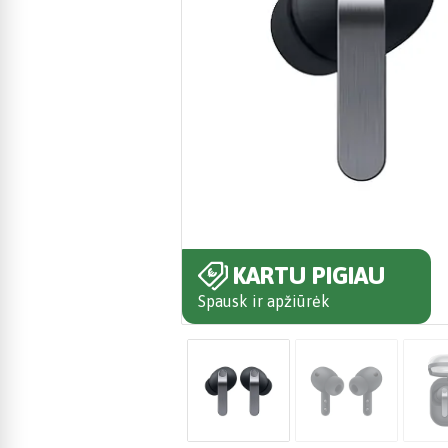
KARTU PIGIAU
Spausk ir apžiūrėk