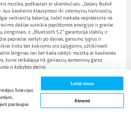
utis muzika, podkastais ar skambučiais. „Galaxy Buds4
 – nuo kasdienio klausymosi iki intensyvių treniruočių.
ilgai veikiančią bateriją, todėl niekada nepraleisite nė
krovimo dėklas suteikia papildomos energijos ir greitai
ų įrenginiais, o „Bluetooth 5.2“ garantuoja stabilų ir
ia paprastai naršyti po dainas, garsumo lygius ir
kiai tinka bet kokiomis oro sąlygomis, užtikrinant
 galite lengviau nei bet kada valdyti muziką ar kasdienes
s, kurie reikalauja tik geriausių asmeninių garso
umo ir kokybės derinį.
Leisti visus
edijos funkcijas
edijos,
Atmesti
ojant paslaugas