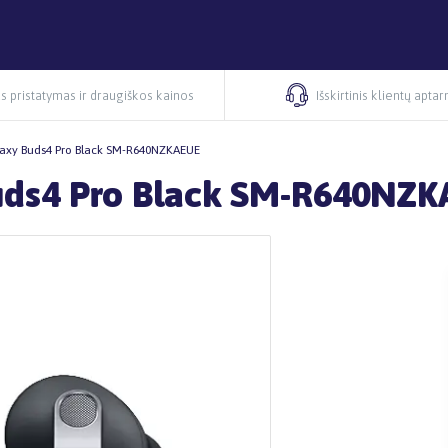
s pristatymas ir draugiškos kainos
Išskirtinis klientų apta
axy Buds4 Pro Black SM-R640NZKAEUE
uds4 Pro Black SM-R640NZ