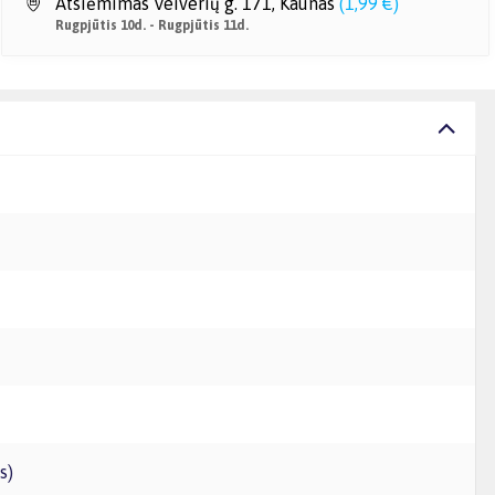
Atsiėmimas Veiverių g. 171, Kaunas
(
1,99 €
)
Rugpjūtis 10d. - Rugpjūtis 11d.
s)