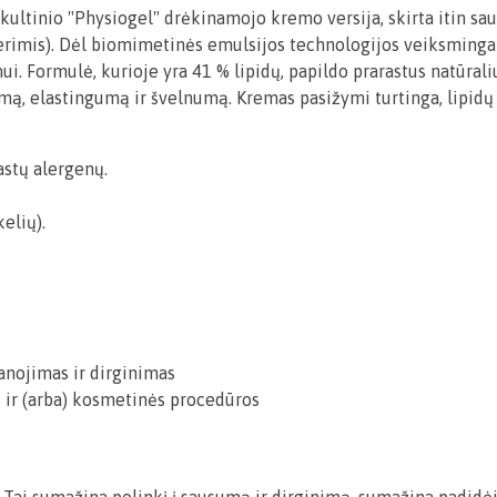
nio "Physiogel" drėkinamojo kremo versija, skirta itin sausai i
rimis). Dėl biomimetinės emulsijos technologijos veiksmingai r
i. Formulė, kurioje yra 41 % lipidų, papildo prarastus natūral
umą, elastingumą ir švelnumą. Kremas pasižymi turtinga, lipid
astų alergenų.
elių).
kanojimas ir dirginimas
 ir (arba) kosmetinės procedūros