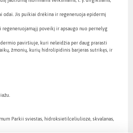
usį jautrumą išoriniams veiksniams, t. y. dirgikliams,
ai odai. Jis puikiai drėkina ir regeneruoja epidermį
i regeneruojamąjį poveikį ir apsaugo nuo pernelyg
idermio paviršiuje, kuri neleidžia per daug prarasti
ikų, žmonių, kurių hidrolipidinis barjeras sutrikęs, ir
iažu.
rmum Parkii sviestas, hidroksietilceliuliozė, skvalanas,