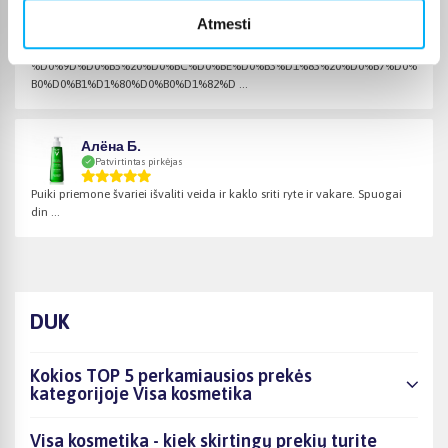
Inna P.
Atmesti
Patvirtintas pirkėjas
%D0%9D%D0%B5%20%D0%BC%D0%BE%D0%B3%D1%83%20%D0%B7%D0%
B0%D0%B1%D1%80%D0%B0%D1%82%D ...
Алёна Б.
Patvirtintas pirkėjas
Puiki priemone švariei išvaliti veida ir kaklo sriti ryte ir vakare. Spuogai
din ...
DUK
Kokios TOP 5 perkamiausios prekės
kategorijoje Visa kosmetika
Visa kosmetika - kiek skirtingų prekių turite