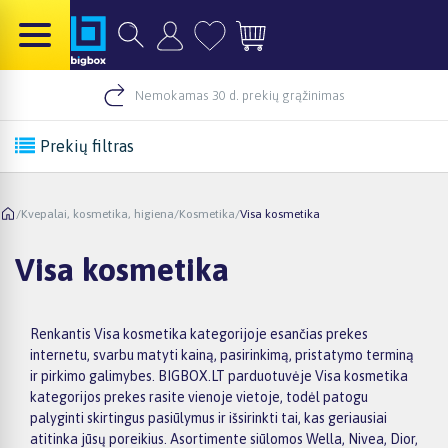
Nemokamas 30 d. prekių grąžinimas
Prekių filtras
/
Kvepalai, kosmetika, higiena
/
Kosmetika
/
Visa kosmetika
Visa kosmetika
Renkantis Visa kosmetika kategorijoje esančias prekes
internetu, svarbu matyti kainą, pasirinkimą, pristatymo terminą
ir pirkimo galimybes. BIGBOX.LT parduotuvėje Visa kosmetika
kategorijos prekes rasite vienoje vietoje, todėl patogu
palyginti skirtingus pasiūlymus ir išsirinkti tai, kas geriausiai
atitinka jūsų poreikius. Asortimente siūlomos Wella, Nivea, Dior,