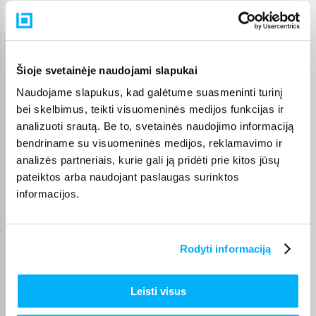
Pasirinkę tinkamą prekę iš Visa kosmetika kategorijos, galite
rinktis jums patogiausią gavimo būdą: pristatymą į paštomatą,
kurjeriu arba atsiėmimą BIGBOX.LT biure Kaune.
Šioje svetainėje naudojami slapukai
Naudojame slapukus, kad galėtume suasmeninti turinį
bei skelbimus, teikti visuomeninės medijos funkcijas ir
Pirkėjų atsiliepimai apie prekes
analizuoti srautą. Be to, svetainės naudojimo informaciją
bendriname su visuomeninės medijos, reklamavimo ir
analizės partneriais, kurie gali ją pridėti prie kitos jūsų
Diana A.
pateiktos arba naudojant paslaugas surinktos
Patvirtintas pirkėjas
informacijos.
Kremas labai geras, lengvai įsigeria.
Rodyti informaciją
VILIJA K.
Patvirtintas pirkėjas
Viskas puikiai, ačiū
Leisti visus