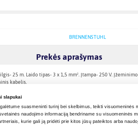
BRENNENSTUHL
Prekės aprašymas
lgis- 25 m. Laido tipas- 3 x 1,5 mm². Įtampa- 250 V. Įžeminimo 
inis kabelis.
i slapukai
alėtume suasmeninti turinį bei skelbimus, teikti visuomeninės m
o, svetainės naudojimo informaciją bendriname su visuomeninės m
tneriais, kurie gali ją pridėti prie kitos jūsų pateiktos arba naud