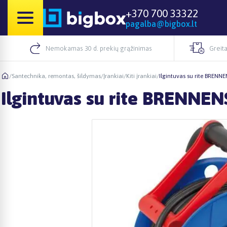
+370 700 33322
pagalba@bigbox.lt
Nemokamas 30 d. prekių grąžinimas
Greita
/
Santechnika, remontas, šildymas
/
Įrankiai
/
Kiti įrankiai
/
Ilgintuvas su rite BRENN
Ilgintuvas su rite BRENNEN