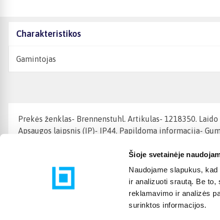
Charakteristikos
Gamintojas
Prekės ženklas- Brennenstuhl. Artikulas- 1218350. Laido i
Apsaugos laipsnis (IP)- IP44. Papildoma informacija- Gum
Šioje svetainėje naudojam
Naudojame slapukus, kad g
ir analizuoti srautą. Be t
reklamavimo ir analizės par
surinktos informacijos.