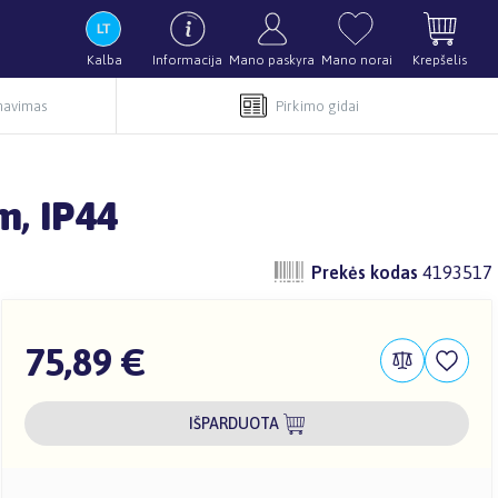
Kalba
Informacija
Mano paskyra
Mano norai
Krepšelis
rnavimas
Pirkimo gidai
m, IP44
Prekės kodas
4193517
75,89 €
IŠPARDUOTA