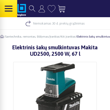
Nemokamas 30 d. prekių grąžinimas
/
Santechnika, remontas, šildymas
/
Įrankiai
/
Kiti įrankiai
/
Elektrinis šakų smulkintu
Elektrinis šakų smulkintuvas Makita
UD2500, 2500 W, 67 l