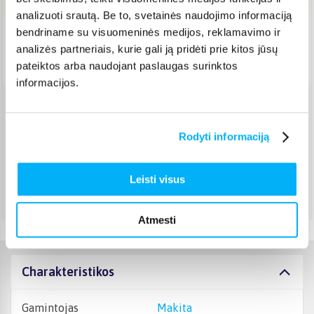
analizuoti srautą. Be to, svetainės naudojimo informaciją
bendriname su visuomeninės medijos, reklamavimo ir
Pristatymas Lietuvoje: 3-6 d.d.
analizės partneriais, kurie gali ją pridėti prie kitos jūsų
Nemokamas 24 mėn. ARTEA lizingas
pateiktos arba naudojant paslaugas surinktos
informacijos.
Venipak kurjeris
(
2,99 €
)
Rugpjūtis 11d. - Rugpjūtis 14d.
Rodyti informaciją
DPD kurjeris
(
3,99 €
)
Rugpjūtis 11d. - Rugpjūtis 14d.
Leisti visus
Atsiėmimas Veiverių g. 171, Kaunas
(
1,99 €
)
Rugpjūtis 11d. - Rugpjūtis 14d.
Atmesti
Charakteristikos
Gamintojas
Makita