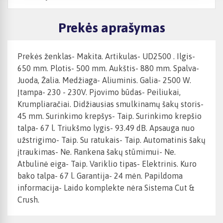
Prekės aprašymas
Prekės ženklas- Makita. Artikulas- UD2500 . Ilgis-
650 mm. Plotis- 500 mm. Aukštis- 880 mm. Spalva-
Juoda, Žalia. Medžiaga- Aliuminis. Galia- 2500 W.
Įtampa- 230 - 230V. Pjovimo būdas- Peiliukai,
Krumpliaračiai. Didžiausias smulkinamų šakų storis-
45 mm. Surinkimo krepšys- Taip. Surinkimo krepšio
talpa- 67 l. Triukšmo lygis- 93.49 dB. Apsauga nuo
užstrigimo- Taip. Su ratukais- Taip. Automatinis šakų
įtraukimas- Ne. Rankena šakų stūmimui- Ne.
Atbulinė eiga- Taip. Variklio tipas- Elektrinis. Kuro
bako talpa- 67 l. Garantija- 24 mėn. Papildoma
informacija- Laido komplekte nėra Sistema Cut &
Crush.