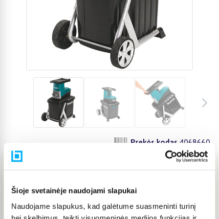
Prekės kodas
4068660
294,98 €
Šioje svetainėje naudojami slapukai
Naudojame slapukus, kad galėtume suasmeninti turinį
Į KREPŠELĮ
bei skelbimus, teikti visuomeninės medijos funkcijas ir