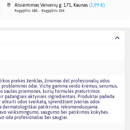
Atsiėmimas Veiverių g. 171, Kaunas
(
1,99 €
)
Rugpjūtis 18d. - Rugpjūtis 25d.
ir probleminei odai. Vichy gamina veido kremus, serumus,
uo saulės priemones, kurių formulės praturtintos
ir pažangiais aktyviais ingredientais. Produktai padeda
ir atkurti odos sveikatą, sprendžiant įvairias odos
a dermatologiškai patikrinta, rekomenduojama
 savo veiksmingumo, saugumo bei patikimos kokybės.
vo oda profesionaliai bei saugiai.