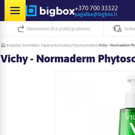
+370 700 33322
pagalba@bigbox.lt
Nemokamas 30 d. prekių grąžinimas
Greita
/
Kvepalai, kosmetika, higiena
/
Kosmetika
/
Visa kosmetika
/
Vichy - Normaderm Phyt
Vichy - Normaderm Phytosolu