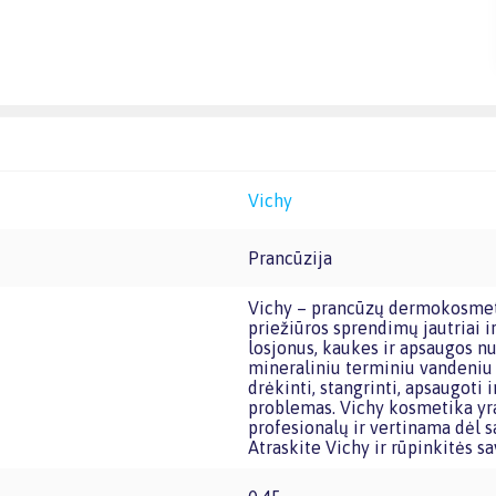
Vichy
Prancūzija
Vichy – prancūzų dermokosmetikos prekės ženklas, žinomas dėl profesionalių odos
priežiūros sprendimų jautriai 
losjonus, kaukes ir apsaugos n
mineraliniu terminiu vandeniu 
drėkinti, stangrinti, apsaugoti 
problemas. Vichy kosmetika yr
profesionalų ir vertinama dėl
Atraskite Vichy ir rūpinkitės sa