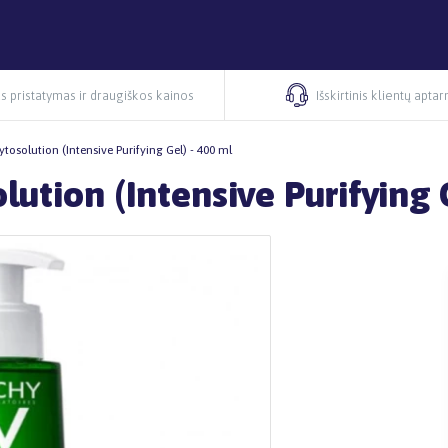
s pristatymas ir draugiškos kainos
Išskirtinis klientų apta
osolution (Intensive Purifying Gel) - 400 ml
tion (Intensive Purifying G