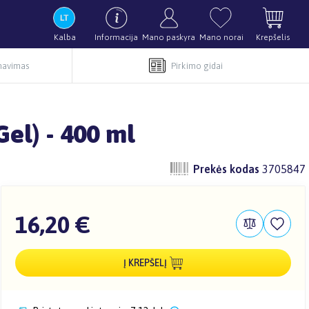
Kalba
Informacija
Mano paskyra
Mano norai
Krepšelis
rnavimas
Pirkimo gidai
el) - 400 ml
Prekės kodas
3705847
16,20 €
Į KREPŠELĮ