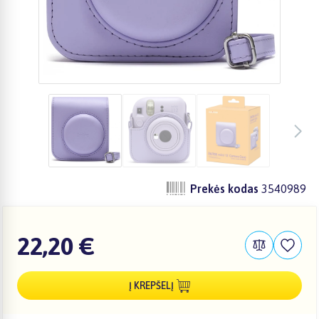
Prekės kodas
3540989
22,20 €
Į KREPŠELĮ