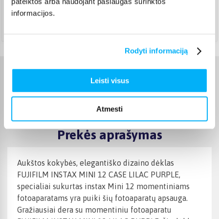
pateiktos arba naudojant paslaugas surinktos
Rugpjūtis 10d. - Rugpjūtis 11d.
informacijos.
Atsiėmimas Veiverių g. 171, Kaunas
(
1,99 €
)
Rugpjūtis 11d. - Rugpjūtis 12d.
Rodyti informaciją
Charakteristikos
Leisti visus
Gamintojas
FUJIFILM
Atmesti
Prekės aprašymas
Aukštos kokybės, elegantiško dizaino dėklas
FUJIFILM INSTAX MINI 12 CASE LILAC PURPLE,
specialiai sukurtas instax Mini 12 momentiniams
fotoaparatams yra puiki šių fotoaparatų apsauga.
Gražiausiai dera su momentiniu fotoaparatu