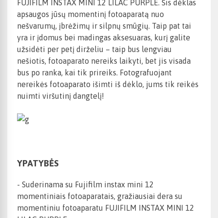
FUJIFILM INSTAX MINI 12 LILAC PURPLE. Šis dėklas
apsaugos jūsų momentinį fotoaparatą nuo
nešvarumų, įbrėžimų ir silpnų smūgių. Taip pat tai
yra ir įdomus bei madingas aksesuaras, kurį galite
užsidėti per petį dirželiu – taip bus lengviau
nešiotis, fotoaparato nereiks laikyti, bet jis visada
bus po ranka, kai tik prireiks. Fotografuojant
nereikės fotoaparato išimti iš dėklo, jums tik reikės
nuimti viršutinį dangtelį!
YPATYBĖS
- Suderinama su Fujifilm instax mini 12
momentiniais fotoaparatais, gražiausiai dera su
momentiniu fotoaparatu FUJIFILM INSTAX MINI 12