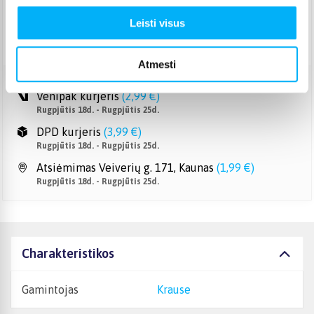
Pristatymas Lietuvoje: 7-12 d.d.
Leisti visus
Nemokamas 10 mėn. ARTEA lizingas
Atmesti
Venipak kurjeris
(
2,99 €
)
Rugpjūtis 18d. - Rugpjūtis 25d.
DPD kurjeris
(
3,99 €
)
Rugpjūtis 18d. - Rugpjūtis 25d.
Atsiėmimas Veiverių g. 171, Kaunas
(
1,99 €
)
Rugpjūtis 18d. - Rugpjūtis 25d.
Charakteristikos
Gamintojas
Krause