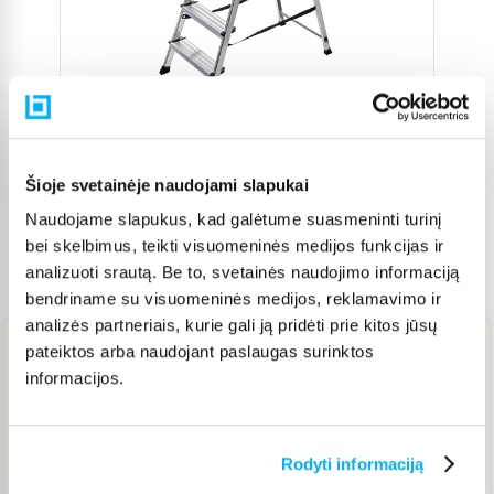
Šioje svetainėje naudojami slapukai
Naudojame slapukus, kad galėtume suasmeninti turinį
bei skelbimus, teikti visuomeninės medijos funkcijas ir
analizuoti srautą. Be to, svetainės naudojimo informaciją
Prekės kodas
3455873
bendriname su visuomeninės medijos, reklamavimo ir
analizės partneriais, kurie gali ją pridėti prie kitos jūsų
pateiktos arba naudojant paslaugas surinktos
98,98 €
informacijos.
Į KREPŠELĮ
Rodyti informaciją