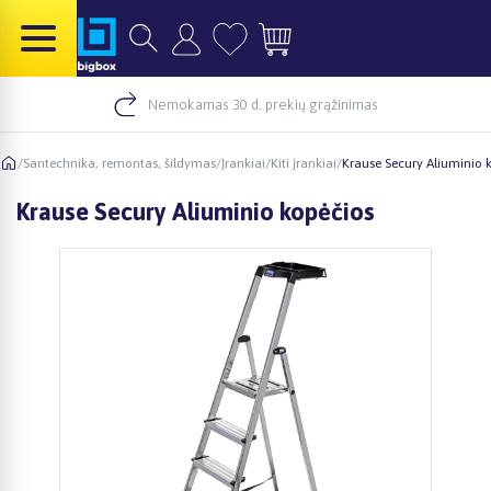
Nemokamas 30 d. prekių grąžinimas
/
Santechnika, remontas, šildymas
/
Įrankiai
/
Kiti įrankiai
/
Krause Secury Aliuminio 
Krause Secury Aliuminio kopėčios