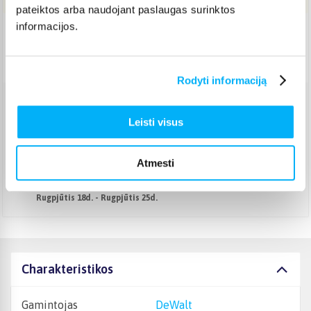
pateiktos arba naudojant paslaugas surinktos
informacijos.
Pristatymas Lietuvoje: 7-12 d.d.
Nemokamas 10 mėn. ARTEA lizingas
Rodyti informaciją
Venipak kurjeris
(
2,99 €
)
Leisti visus
Rugpjūtis 18d. - Rugpjūtis 25d.
DPD kurjeris
(
3,99 €
)
Atmesti
Rugpjūtis 18d. - Rugpjūtis 25d.
Atsiėmimas Veiverių g. 171, Kaunas
(
1,99 €
)
Rugpjūtis 18d. - Rugpjūtis 25d.
Charakteristikos
Gamintojas
DeWalt