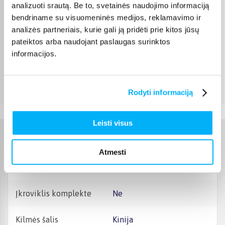
analizuoti srautą. Be to, svetainės naudojimo informaciją
DPD kurjeris
(
3,99 €
)
bendriname su visuomeninės medijos, reklamavimo ir
Pristatymas per 1-2 d.d.
analizės partneriais, kurie gali ją pridėti prie kitos jūsų
Rugpjūtis 10d. - Rugpjūtis 11d.
pateiktos arba naudojant paslaugas surinktos
DPD paštomatas
(
3,99 €
)
informacijos.
Pristatymas per 1-2 d. Pristato ir šeštadienį
Rugpjūtis 10d. - Rugpjūtis 11d.
Atsiėmimas Veiverių g. 171, Kaunas
(
1,99 €
)
Rugpjūtis 10d. - Rugpjūtis 11d.
Rodyti informaciją
Leisti visus
Charakteristikos
Atmesti
Gamintojas
Logitech
Įkroviklis komplekte
Ne
Kilmės šalis
Kinija