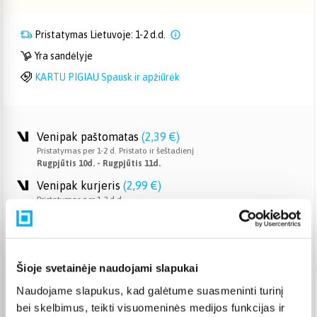
Pristatymas Lietuvoje: 1-2 d.d.
Yra sandėlyje
KARTU PIGIAU Spausk ir apžiūrėk
Venipak paštomatas
(
2,39 €
)
Pristatymas per 1-2 d. Pristato ir šeštadienį
Rugpjūtis 10d. - Rugpjūtis 11d.
Venipak kurjeris
(
2,99 €
)
Pristatymas per 1-2 d.d.
Rugpjūtis 10d. - Rugpjūtis 11d.
Omniva paštomatas
(
2,39 €
)
Pristatymas per 1-2 d. Pristato ir šeštadienį
Rugpjūtis 10d. - Rugpjūtis 11d.
Šioje svetainėje naudojami slapukai
Smartposti paštomatas
(
2,19 €
)
Naudojame slapukus, kad galėtume suasmeninti turinį
Pristatymas per 1-2 d. Pristato ir šeštadienį
bei skelbimus, teikti visuomeninės medijos funkcijas ir
Rugpjūtis 10d. - Rugpjūtis 11d.