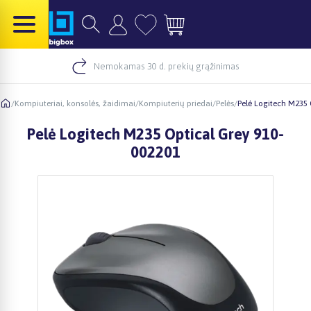
Nemokamas 30 d. prekių grąžinimas
/
Kompiuteriai, konsolės, žaidimai
/
Kompiuterių priedai
/
Pelės
/
Pelė Logitech M235 
Pelė Logitech M235 Optical Grey 910-
002201