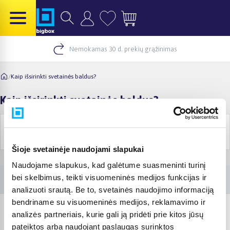
Nemokamas 30 d. prekių grąžinimas
/
Kaip išsirinkti svetainės baldus?
Kaip išsirinkti svetainės baldus?
Pirkimo
Akcijos ir
Informacija
gidai
prekės
Šioje svetainėje naudojami slapukai
Naudojame slapukus, kad galėtume suasmeninti turinį
bei skelbimus, teikti visuomeninės medijos funkcijas ir
analizuoti srautą. Be to, svetainės naudojimo informaciją
bendriname su visuomeninės medijos, reklamavimo ir
analizės partneriais, kurie gali ją pridėti prie kitos jūsų
pateiktos arba naudojant paslaugas surinktos