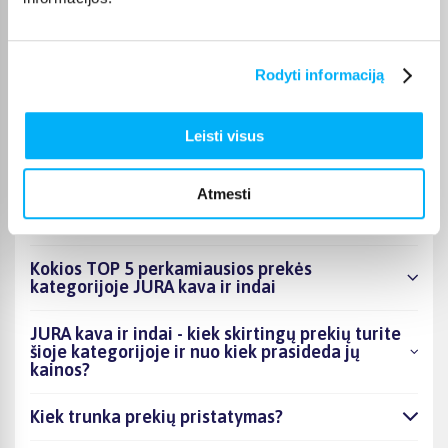
puslapyje.
Tinkamą prekę iš JURA kava ir indai kategorijos pristatysime
per nurodytą terminą, o jei pageidausite užsakymą atsiimti
Rodyti informaciją
patys, atitinkamai pažymėtas prekes galėsite atsiimti mūsų
biure Kaune.
Leisti visus
Atmesti
DUK
Kokios TOP 5 perkamiausios prekės
kategorijoje JURA kava ir indai
JURA kava ir indai - kiek skirtingų prekių turite
šioje kategorijoje ir nuo kiek prasideda jų
kainos?
Kiek trunka prekių pristatymas?