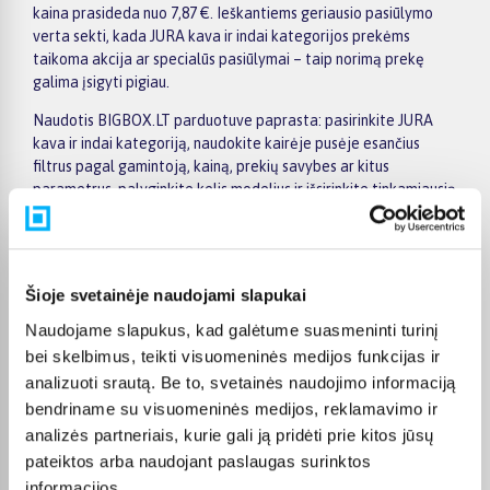
kaina prasideda nuo 7,87 €. Ieškantiems geriausio pasiūlymo
verta sekti, kada JURA kava ir indai kategorijos prekėms
taikoma akcija ar specialūs pasiūlymai – taip norimą prekę
galima įsigyti pigiau.
Naudotis BIGBOX.LT parduotuve paprasta: pasirinkite JURA
kava ir indai kategoriją, naudokite kairėje pusėje esančius
filtrus pagal gamintoją, kainą, prekių savybes ar kitus
parametrus, palyginkite kelis modelius ir išsirinkite tinkamiausią
variantą. Prekių sąraše ir prekės puslapyje pateikiama
svarbiausia informacija, todėl galite greitai įvertinti techninius
duomenis, pristatymo terminą ir pirkimo sąlygas. Tai leidžia
patogiai apsipirkti internetu, neskubant ir palyginant skirtingus
Šioje svetainėje naudojami slapukai
JURA kava ir indai kategorijoje esančius pasiūlymus.
Naudojame slapukus, kad galėtume suasmeninti turinį
Visoms prekėms nuo 150 Eur taikomas nemokamas 24 mėnesių
bei skelbimus, teikti visuomeninės medijos funkcijas ir
lizingas, todėl norimas prekes galima įsigyti išsimokėtinai.
analizuoti srautą. Be to, svetainės naudojimo informaciją
Pristatymas visoje Lietuvoje į paštomatus kainuoja nuo 2,29 €,
bendriname su visuomeninės medijos, reklamavimo ir
o užsakymams nuo 499 € pristatymas į paštomatą nemokamas;
analizės partneriais, kurie gali ją pridėti prie kitos jūsų
kurjerio pristatymas – nuo 2,99 €. Sandėlyje esančios prekės
paprastai pristatomos per 1–2 darbo dienas, o tikslus
pateiktos arba naudojant paslaugas surinktos
kiekvienos prekės pristatymo terminas nurodytas jos
informacijos.