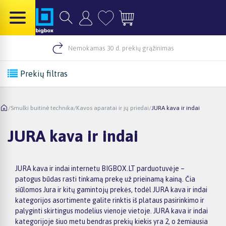
Nemokamas 30 d. prekių grąžinimas
Prekių filtras
/
Smulki buitinė technika
/
Kavos aparatai ir jų priedai
/
JURA kava ir indai
JURA kava ir indai
JURA kava ir indai internetu BIGBOX.LT parduotuvėje –
patogus būdas rasti tinkamą prekę už prieinamą kainą. Čia
siūlomos Jura ir kitų gamintojų prekės, todėl JURA kava ir indai
kategorijos asortimente galite rinktis iš plataus pasirinkimo ir
palyginti skirtingus modelius vienoje vietoje. JURA kava ir indai
kategorijoje šiuo metu bendras prekių kiekis yra 2, o žemiausia